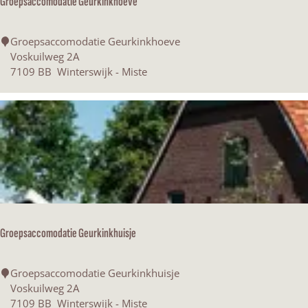
:
Groepsaccomodatie Geurkinkhoeve
h
c
h
t
:
G
Groepsaccomodatie Geurkinkhoeve
r
Voskuilweg 2A
e
o
7109 BB
Winterswijk - Miste
e
s
p
s
a
t
c
c
d
o
m
u
o
d
u
Groepsaccomodatie Geurkinkhuisje
a
t
n
i
G
Groepsaccomodatie Geurkinkhuisje
e
r
Voskuilweg 2A
G
t
o
7109 BB
Winterswijk - Miste