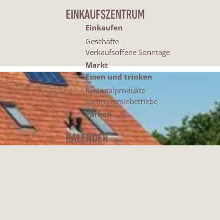
EINKAUFSZENTRUM
Einkaufen
Geschäfte
Verkaufsoffene Sonntage
Markt
Essen und trinken
Regionalprodukte
Gastronomiebetriebe
Parken
KALENDER