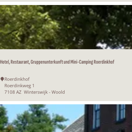
e
t
N
i
e
u
w
B
e
Hotel, Restaurant, Gruppenunterkunft und Mini-Camping Roerdinkhof
u
s
i
H
Roerdinkhof
n
o
Roerdinkweg 1
k
t
7108 AZ
Winterswijk - Woold
e
l
,
R
e
s