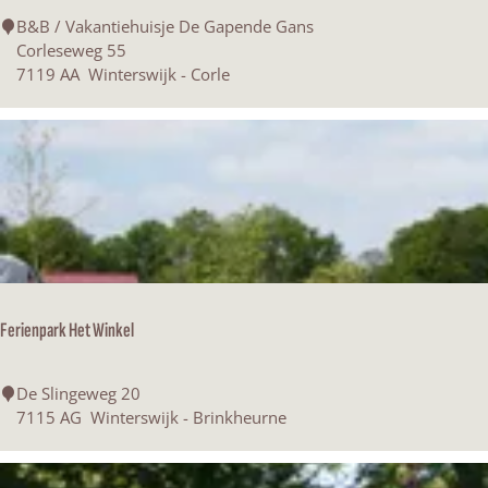
k
k
V
B&B / Vakantiehuisje De Gapende Gans
u
a
Corleseweg 55
n
k
7119 AA
Winterswijk - Corle
f
a
t
n
u
t
n
i
d
e
M
h
i
u
n
i
i
s
-
j
C
Ferienpark Het Winkel
e
a
D
m
e
F
p
De Slingeweg 20
G
e
i
7115 AG
Winterswijk - Brinkheurne
a
r
n
p
i
g
e