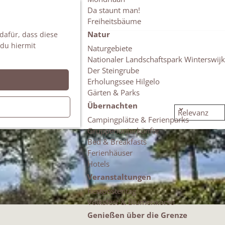
Da staunt man!
S
Freiheitsbäume
u
M
Natur
 dafür, dass diese
c
e
 du hiermit
h
n
Naturgebiete
e
ü
Nationaler Landschaftspark Winterswijk
n
Der Steingrube
Erholungssee Hilgelo
Gärten & Parks
Übernachten
Campingplätze & Ferienparks
Gruppenunterkünfte
Bed & Breakfasts
Ferienhäuser
Hotels
Veranstaltungen
Restpostentag
Volksfest & Blumenkorso
Genießen über die Grenze