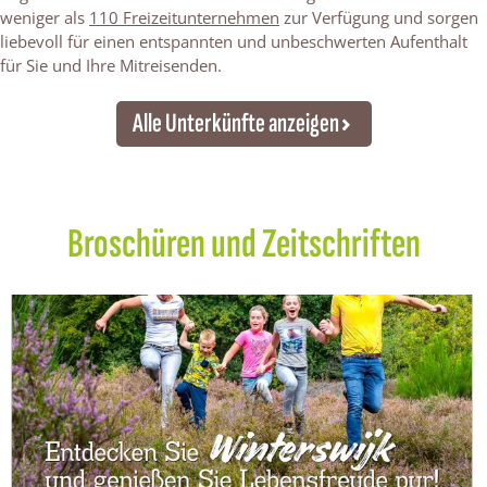
weniger als
110 Freizeitunternehmen
zur Verfügung und sorgen
liebevoll für einen entspannten und unbeschwerten Aufenthalt
für Sie und Ihre Mitreisenden.
Alle Unterkünfte anzeigen
Broschüren und Zeitschriften
M
a
g
a
z
i
n