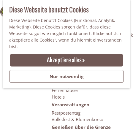
Da staunt man!
S
Diese Webseite benutzt Cookies
100% WINTERSWIJK
Freiheitsbäume
u
M
Natur
Diese Webseite benutzt Cookies (Funktional, Analytik,
c
e
Marketing). Diese Cookies sorgen dafür, dass diese
h
n
Naturgebiete
Webseite so gut wie möglich funktioniert. Klicke auf „Ich
e
ü
Nationaler Landschaftspark Winterswijk
akzeptiere alle Cookies“, wenn du hiermit einverstanden
n
Der Steingrube
bist.
Erholungssee Hilgelo
Gärten & Parks
Akzeptiere alles
Übernachten
Campingplätze & Ferienparks
Nur notwendig
Gruppenunterkünfte
Bed & Breakfasts
Ferienhäuser
Hotels
Veranstaltungen
Restpostentag
Volksfest & Blumenkorso
Genießen über die Grenze