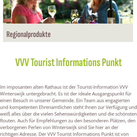
n
a
l
p
r
Regionalprodukte
o
d
u
k
VVV Tourist Informations Punkt
t
e
Im imposanten alten Rathaus ist der Tourist-Information VVV
Winterswijk untergebracht. Es ist der ideale Ausgangspunkt für
einen Besuch in unserer Gemeinde. Ein Team aus engagierten
und kompetenten Ehrenamtlichen steht Ihnen zur Verfügung und
weiß alles über die vielen Sehenswürdigkeiten und die schönsten
Routen. Auch für Empfehlungen zu den besonderen Plätzen, den
verborgenen Perlen von Winterswijk sind Sie hier an der
richtigen Adresse. Der VVV Tourist Informations Punkt ist von