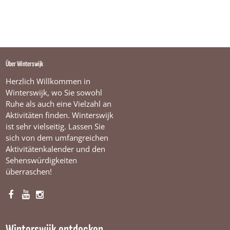
Über Winterswijk
Herzlich Willkommen in
Winterswijk, wo Sie sowohl
Ruhe als auch eine Vielzahl an
Aktivitäten finden. Winterswijk
ist sehr vielseitig. Lassen Sie
sich von dem umfangreichen
Aktivitätenkalender und den
Sehenswürdigkeiten
überraschen!
F
Y
I
a
o
n
c
u
s
Winterswijk entdecken