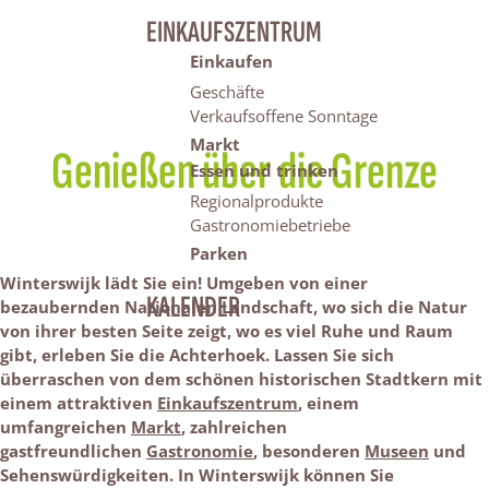
EINKAUFSZENTRUM
Einkaufen
Geschäfte
Verkaufsoffene Sonntage
Markt
Genießen über die Grenze
Essen und trinken
Regionalprodukte
Gastronomiebetriebe
Parken
Winterswijk lädt Sie ein! Umgeben von einer
KALENDER
bezaubernden Nationalen Landschaft, wo sich die Natur
von ihrer besten Seite zeigt, wo es viel Ruhe und Raum
gibt, erleben Sie die Achterhoek. Lassen Sie sich
überraschen von dem schönen historischen Stadtkern mit
einem attraktiven
Einkaufszentrum
, einem
umfangreichen
Markt
, zahlreichen
gastfreundlichen
Gastronomie
, besonderen
Museen
und
Sehenswürdigkeiten. I
n Winterswijk können Sie