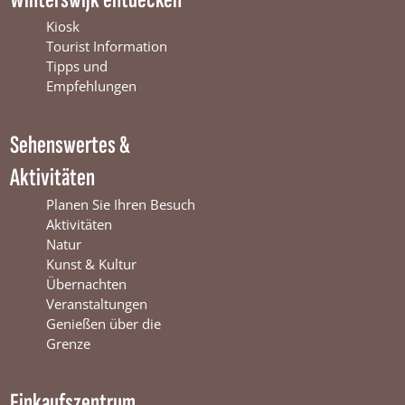
e
T
t
b
u
a
Kiosk
o
b
g
Tourist Information
o
e
r
Tipps und
k
W
a
Empfehlungen
W
i
m
i
n
W
Sehenswertes &
n
t
i
t
e
n
Aktivitäten
e
r
t
r
s
e
Planen Sie Ihren Besuch
s
w
r
Aktivitäten
w
i
s
Natur
i
j
w
Kunst & Kultur
j
k
i
Übernachten
k
j
Veranstaltungen
k
Genießen über die
Grenze
Einkaufszentrum