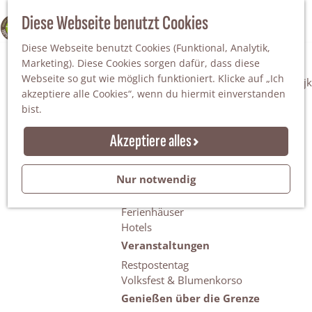
Da staunt man!
S
Diese Webseite benutzt Cookies
100% WINTERSWIJK
Freiheitsbäume
u
M
Natur
Diese Webseite benutzt Cookies (Funktional, Analytik,
c
e
Marketing). Diese Cookies sorgen dafür, dass diese
h
n
Naturgebiete
Webseite so gut wie möglich funktioniert. Klicke auf „Ich
e
ü
Nationaler Landschaftspark Winterswijk
akzeptiere alle Cookies“, wenn du hiermit einverstanden
n
Der Steingrube
bist.
Erholungssee Hilgelo
Gärten & Parks
Akzeptiere alles
Übernachten
Campingplätze & Ferienparks
Nur notwendig
Gruppenunterkünfte
Bed & Breakfasts
Ferienhäuser
Hotels
Veranstaltungen
Restpostentag
Volksfest & Blumenkorso
Genießen über die Grenze