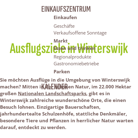
EINKAUFSZENTRUM
Einkaufen
Geschäfte
Verkaufsoffene Sonntage
Markt
Ausflugsziele in Winterswijk
Essen und trinken
Regionalprodukte
Gastronomiebetriebe
Parken
Sie möchten Ausflüge in die Umgebung von Winterswijk
KALENDER
machen? Mitten in der schönen Natur, im 22.000 Hektar
großen
Nationalen Landschaftsparks
, gibt es in
Winterswijk zahlreiche wunderschöne Orte, die einen
Besuch lohnen. Einzigartige Bauerschaften,
jahrhundertealte Schulzenhöfe, stattliche Denkmäler,
besondere Tiere und Pflanzen in herrlicher Natur warten
darauf, entdeckt zu werden.