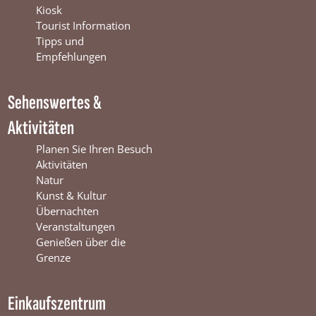
b
u
a
Kiosk
o
b
g
Tourist Information
o
e
r
Tipps und
k
W
a
Empfehlungen
W
i
m
i
n
W
Sehenswertes &
n
t
i
t
e
n
Aktivitäten
e
r
t
r
s
e
Planen Sie Ihren Besuch
s
w
r
Aktivitäten
w
i
s
Natur
i
j
w
Kunst & Kultur
j
k
i
Übernachten
k
j
Veranstaltungen
k
Genießen über die
Grenze
Einkaufszentrum