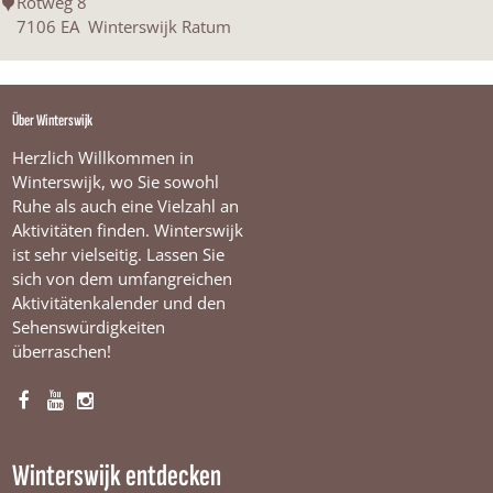
D
Rotweg 8
l
e
7106 EA
Winterswijk Ratum
B
o
r
Über Winterswijk
g
Herzlich Willkommen in
Winterswijk, wo Sie sowohl
Ruhe als auch eine Vielzahl an
Aktivitäten finden. Winterswijk
ist sehr vielseitig. Lassen Sie
sich von dem umfangreichen
Aktivitätenkalender und den
Sehenswürdigkeiten
überraschen!
F
Y
I
a
o
n
c
u
s
Winterswijk entdecken
e
T
t