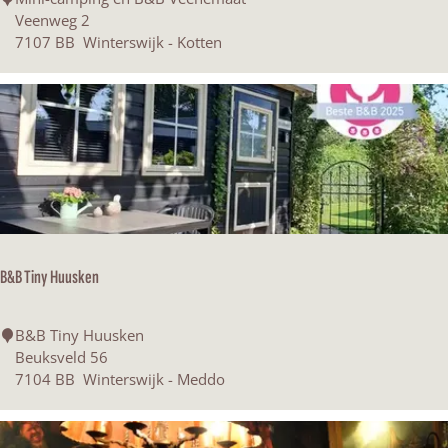
e
Veenweg 2
e
7107 BB
Winterswijk - Kotten
n
e
m
a
a
t
B&B Tiny Huusken
B
B&B Tiny Huusken
&
Beuksveld 56
B
7104 BB
Winterswijk - Meddo
T
i
n