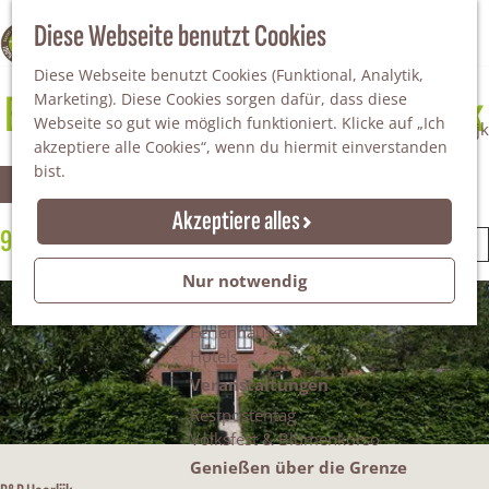
Da staunt man!
S
Diese Webseite benutzt Cookies
100% WINTERSWIJK
Freiheitsbäume
u
M
Natur
Diese Webseite benutzt Cookies (Funktional, Analytik,
c
e
Bed & Breakfasts in Winterswijk
Marketing). Diese Cookies sorgen dafür, dass diese
h
n
Naturgebiete
Webseite so gut wie möglich funktioniert. Klicke auf „Ich
e
ü
Nationaler Landschaftspark Winterswijk
akzeptiere alle Cookies“, wenn du hiermit einverstanden
n
Der Steingrube
bist.
W
S
Erholungssee Hilgelo
Filter
o
Gärten & Parks
Akzeptiere alles
r
a
Übernachten
9 Ergebnisse
S
t
Campingplätze & Ferienparks
o
i
Nur notwendig
s
Gruppenunterkünfte
r
e
Bed & Breakfasts
t
r
Ferienhäuser
m
i
e
Hotels
e
n
r
Veranstaltungen
ö
n
e
Restpostentag
a
n
c
Volksfest & Blumenkorso
c
n
h
Genießen über die Grenze
a