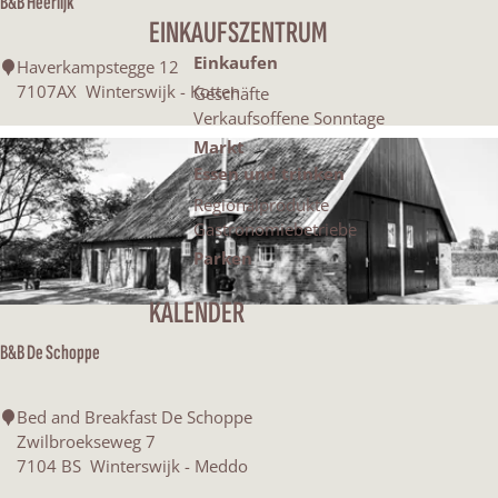
:
B&B Heerlijk
h
c
EINKAUFSZENTRUM
h
t
:
Einkaufen
B
Haverkampstegge 12
&
7107AX
Winterswijk - Kotten
Geschäfte
e
B
Verkaufsoffene Sonntage
H
Markt
s
e
Essen und trinken
e
Regionalprodukte
r
t
Gastronomiebetriebe
l
Parken
i
d
j
KALENDER
k
u
B&B De Schoppe
u
B
Bed and Breakfast De Schoppe
n
&
Zwilbroekseweg 7
B
7104 BS
Winterswijk - Meddo
t
D