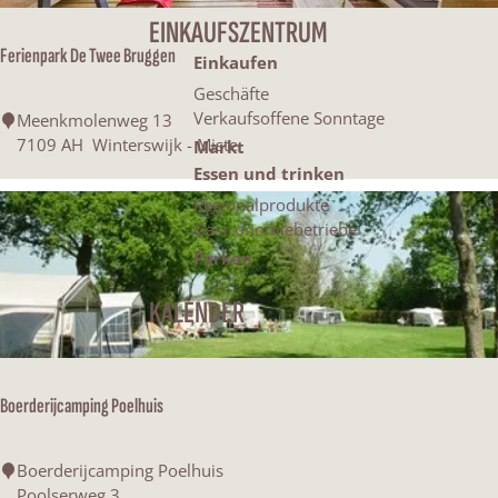
c
c
n
EINKAUFSZENTRUM
h
a
:
Ferienpark De Twee Bruggen
h
Einkaufen
c
h
Geschäfte
t
:
Verkaufsoffene Sonntage
F
Meenkmolenweg 13
e
7109 AH
Winterswijk - Miste
Markt
e
r
Essen und trinken
i
Regionalprodukte
s
e
Gastronomiebetriebe
n
Parken
p
t
a
KALENDER
r
d
k
D
u
e
Boerderijcamping Poelhuis
T
u
w
e
B
Boerderijcamping Poelhuis
n
e
o
Poolserweg 3