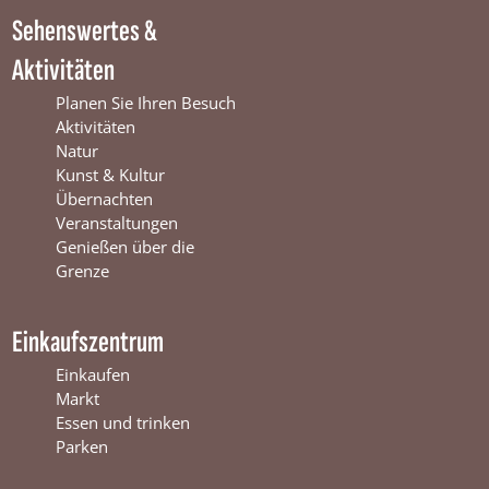
i
n
W
Sehenswertes &
n
t
i
t
e
n
Aktivitäten
e
r
t
r
s
e
Planen Sie Ihren Besuch
s
w
r
Aktivitäten
w
i
s
Natur
i
j
w
Kunst & Kultur
j
k
i
Übernachten
k
j
Veranstaltungen
k
Genießen über die
Grenze
Einkaufszentrum
Einkaufen
Markt
Essen und trinken
Parken