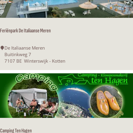
n
s
k
e
Feriënpark De Italiaanse Meren
r
s
F
De Italiaanse Meren
e
Buitinkweg 7
r
7107 BE
Winterswijk - Kotten
i
ë
n
p
a
r
k
D
e
I
Camping Ten Hagen
t