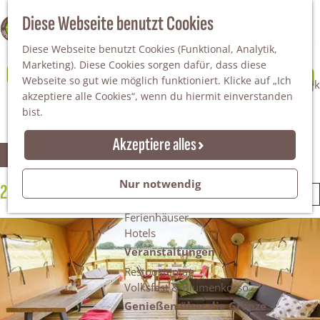
Da staunt man!
S
Diese Webseite benutzt Cookies
100% WINTERSWIJK
Freiheitsbäume
u
M
Natur
Diese Webseite benutzt Cookies (Funktional, Analytik,
c
e
Campingplätze & Ferienparks in
Marketing). Diese Cookies sorgen dafür, dass diese
h
n
Naturgebiete
Webseite so gut wie möglich funktioniert. Klicke auf „Ich
e
ü
Nationaler Landschaftspark Winterswijk
akzeptiere alle Cookies“, wenn du hiermit einverstanden
n
Winterswijk
Der Steingrube
bist.
Erholungssee Hilgelo
Gärten & Parks
Akzeptiere alles
W
S
Übernachten
Filter
o
Campingplätze & Ferienparks
r
Nur notwendig
a
Gruppenunterkünfte
22 Ergebnisse
S
t
Bed & Breakfasts
o
i
Ferienhäuser
s
r
e
Hotels
t
r
Veranstaltungen
m
i
e
e
Restpostentag
n
r
ö
Volksfest & Blumenkorso
n
e
Genießen über die Grenze
a
n