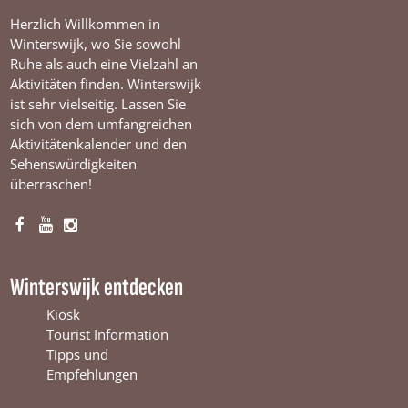
a
Herzlich Willkommen in
n
Winterswijk, wo Sie sowohl
s
Ruhe als auch eine Vielzahl an
h
Aktivitäten finden. Winterswijk
o
ist sehr vielseitig. Lassen Sie
e
sich von dem umfangreichen
v
Aktivitätenkalender und den
e
Sehenswürdigkeiten
überraschen!
F
Y
I
a
o
n
c
u
s
Winterswijk entdecken
e
T
t
b
u
a
Kiosk
o
b
g
Tourist Information
o
e
r
Tipps und
k
W
a
Empfehlungen
W
i
m