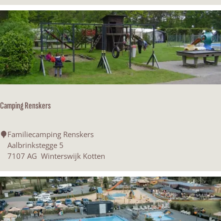
n
l
e
s
m
"
a
a
t
Camping Renskers
C
Familiecamping Renskers
a
Aalbrinkstegge 5
m
7107 AG
Winterswijk Kotten
p
i
n
g
R
e