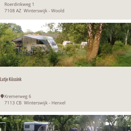
r
o
Roerdinkweg 1
d
t
7108 AZ
Winterswijk - Woold
e
e
l
,
R
e
s
t
a
u
r
Lutje Kössink
a
n
t
L
Kremerweg 6
,
u
7113 CB
Winterswijk - Henxel
G
t
r
j
u
e
p
K