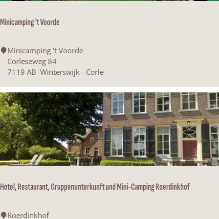
F
a
Minicamping 't Voorde
m
i
l
M
Minicamping 't Voorde
i
i
Corleseweg 84
e
n
7119 AB
Winterswijk - Corle
c
i
a
c
m
a
p
m
i
p
n
i
g
n
g
'
t
Hotel, Restaurant, Gruppenunterkunft und Mini-Camping Roerdinkhof
V
o
o
H
Roerdinkhof