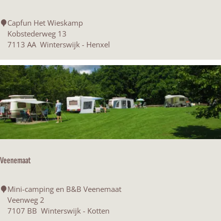
e
W
g
i
C
Capfun Het Wieskamp
e
n
a
Kobstederweg 13
n
k
p
7113 AA
Winterswijk - Henxel
k
e
f
ä
l
u
s
n
e
H
r
e
e
t
i
W
"
i
D
e
e
s
B
Veenemaat
k
r
a
ö
m
V
m
Mini-camping en B&B Veenemaat
p
e
m
Veenweg 2
e
e
7107 BB
Winterswijk - Kotten