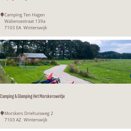
a
l
C
Camping Ten Hagen
i
a
Waliensestraat 139a
a
m
7103 EA
Winterswijk
a
p
n
i
s
n
e
g
M
T
e
e
r
n
e
H
n
a
g
Camping & Glamping Het Morskersweitje
e
n
C
Morskers Driehuisweg 2
a
7103 AZ
Winterswijk
m