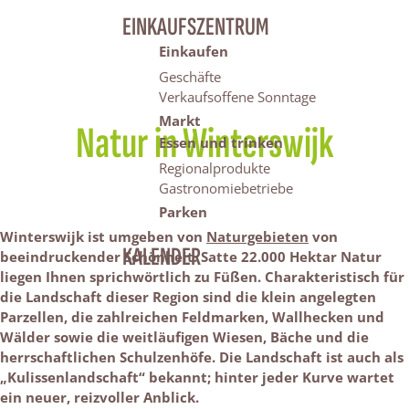
EINKAUFSZENTRUM
Einkaufen
Geschäfte
Verkaufsoffene Sonntage
Markt
Natur in Winterswijk
Essen und trinken
Regionalprodukte
Gastronomiebetriebe
Parken
Winterswijk ist umgeben von
Naturgebieten
von
KALENDER
beeindruckender Schönheit. Satte 22.000 Hektar Natur
liegen Ihnen sprichwörtlich zu Füßen. Charakteristisch für
die Landschaft dieser Region sind die klein angelegten
Parzellen, die zahlreichen Feldmarken, Wallhecken und
Wälder sowie die weitläufigen Wiesen, Bäche und die
herrschaftlichen Schulzenhöfe. Die Landschaft ist auch als
„Kulissenlandschaft“ bekannt; hinter jeder Kurve wartet
ein neuer, reizvoller Anblick.