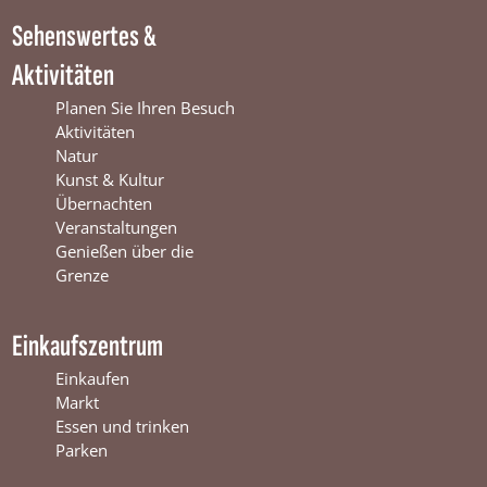
i
n
W
Sehenswertes &
n
t
i
t
e
n
Aktivitäten
e
r
t
r
s
e
Planen Sie Ihren Besuch
s
w
r
Aktivitäten
w
i
s
Natur
i
j
w
Kunst & Kultur
j
k
i
Übernachten
k
j
Veranstaltungen
k
Genießen über die
Grenze
Einkaufszentrum
Einkaufen
Markt
Essen und trinken
Parken