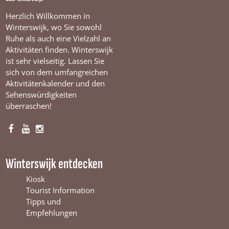
Herzlich Willkommen in
Winterswijk, wo Sie sowohl
Ruhe als auch eine Vielzahl an
Aktivitäten finden. Winterswijk
ist sehr vielseitig. Lassen Sie
sich von dem umfangreichen
Aktivitätenkalender und den
Sehenswürdigkeiten
überraschen!
F
Y
I
a
o
n
c
u
s
Winterswijk entdecken
e
T
t
b
u
a
Kiosk
o
b
g
Tourist Information
o
e
r
Tipps und
k
W
a
Empfehlungen
W
i
m