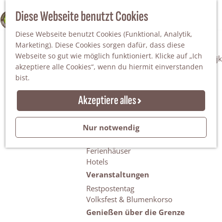
Da staunt man!
S
Diese Webseite benutzt Cookies
100% WINTERSWIJK
Freiheitsbäume
u
M
Natur
Diese Webseite benutzt Cookies (Funktional, Analytik,
c
e
Marketing). Diese Cookies sorgen dafür, dass diese
h
n
Naturgebiete
Webseite so gut wie möglich funktioniert. Klicke auf „Ich
e
ü
Nationaler Landschaftspark Winterswijk
akzeptiere alle Cookies“, wenn du hiermit einverstanden
n
Der Steingrube
bist.
Erholungssee Hilgelo
Gärten & Parks
Akzeptiere alles
Übernachten
Campingplätze & Ferienparks
Nur notwendig
Gruppenunterkünfte
Bed & Breakfasts
Ferienhäuser
Hotels
Veranstaltungen
Restpostentag
Volksfest & Blumenkorso
Genießen über die Grenze