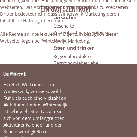
die Richtigkeit oder Vollständigkeit der Informationen auf diesen
Webseiten. Das Vorhandensein von Hyperlinks zu Webseiten
EINKAUFSZENTRUM
Dritter bedeutet nicht, dass Winterswijk Marketing deren
Einkaufen
inhaltliche Haftung übernimmt.
Geschäfte
Verkaufsoffene Sonntage
Alle Rechte an intellektuellem Eigentum bezüglich dieser
Markt
Webseite liegen bei Winterswijk Marketing.
Essen und trinken
Regionalprodukte
Gastronomiebetriebe
Parken
Über Winterswijk
KALENDER
Herzlich Willkommen in
Winterswijk, wo Sie sowohl
Ruhe als auch eine Vielzahl an
Aktivitäten finden. Winterswijk
ist sehr vielseitig. Lassen Sie
sich von dem umfangreichen
Aktivitätenkalender und den
Sehenswürdigkeiten