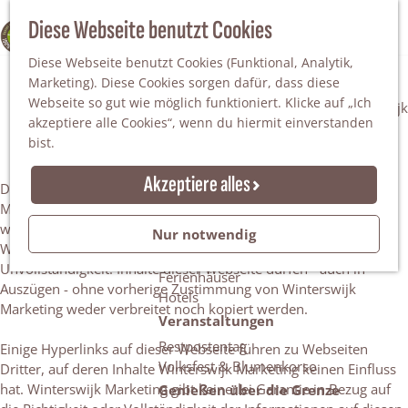
Da staunt man!
S
Diese Webseite benutzt Cookies
100% WINTERSWIJK
Freiheitsbäume
u
M
Natur
Diese Webseite benutzt Cookies (Funktional, Analytik,
c
e
Marketing). Diese Cookies sorgen dafür, dass diese
h
n
Naturgebiete
Webseite so gut wie möglich funktioniert. Klicke auf „Ich
e
ü
Disclaimer
Nationaler Landschaftspark Winterswijk
akzeptiere alle Cookies“, wenn du hiermit einverstanden
n
Der Steingrube
bist.
Erholungssee Hilgelo
Gärten & Parks
Akzeptiere alles
Diese Webseite wurde veröffentlicht von Stichting Winterswijk
Übernachten
Marketing und VVV Winterswijk. Die Inhalte dieser Webseite
Campingplätze & Ferienparks
wurden mit größtmöglicher Sorgfalt zusammengestellt.
Nur notwendig
Gruppenunterkünfte
Winterswijk Marketing haftet nicht für Änderungen und
Bed & Breakfasts
Unvollständigkeit. Inhalte dieser Webseite dürfen - auch in
Ferienhäuser
Auszügen - ohne vorherige Zustimmung von Winterswijk
Hotels
Marketing weder verbreitet noch kopiert werden.
Veranstaltungen
Restpostentag
Einige Hyperlinks auf dieser Webseite führen zu Webseiten
Volksfest & Blumenkorso
Dritter, auf deren Inhalte Winterswijk Marketing keinen Einfluss
hat. Winterswijk Marketing gibt keinerlei Garantie in Bezug auf
Genießen über die Grenze