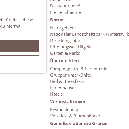
Da staunt man!
S
Freiheitsbäume
u
M
Natur
 dafür, dass diese
c
e
 du hiermit
h
n
Naturgebiete
e
ü
Nationaler Landschaftspark Winterswijk
n
Der Steingrube
Erholungssee Hilgelo
Gärten & Parks
Übernachten
Campingplätze & Ferienparks
Gruppenunterkünfte
Bed & Breakfasts
Ferienhäuser
Hotels
Veranstaltungen
Restpostentag
Volksfest & Blumenkorso
Genießen über die Grenze