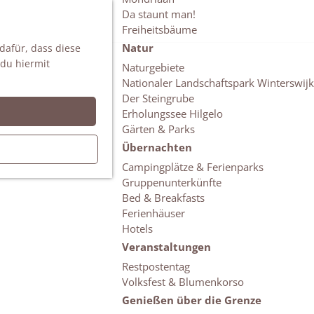
Da staunt man!
S
Freiheitsbäume
u
M
Natur
 dafür, dass diese
c
e
 du hiermit
h
n
Naturgebiete
e
ü
Nationaler Landschaftspark Winterswijk
n
Der Steingrube
Erholungssee Hilgelo
Gärten & Parks
Übernachten
Campingplätze & Ferienparks
Gruppenunterkünfte
Bed & Breakfasts
Ferienhäuser
Hotels
Veranstaltungen
Restpostentag
Volksfest & Blumenkorso
Genießen über die Grenze