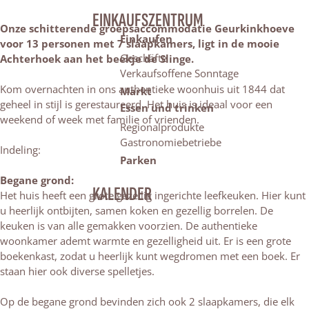
EINKAUFSZENTRUM
Onze schitterende groepsaccommodatie Geurkinkhoeve
Einkaufen
voor 13 personen met 7 slaapkamers, ligt in de mooie
Geschäfte
Achterhoek aan het beekje de Slinge.
Verkaufsoffene Sonntage
Kom overnachten in ons authentieke woonhuis uit 1844 dat
Markt
geheel in stijl is gerestaureerd. Het huis is ideaal voor een
Essen und trinken
weekend of week met familie of vrienden.
Regionalprodukte
Gastronomiebetriebe
Indeling:
Parken
Begane grond:
KALENDER
Het huis heeft een grote gezellig ingerichte leefkeuken. Hier kunt
u heerlijk ontbijten, samen koken en gezellig borrelen. De
keuken is van alle gemakken voorzien. De authentieke
woonkamer ademt warmte en gezelligheid uit. Er is een grote
boekenkast, zodat u heerlijk kunt wegdromen met een boek. Er
staan hier ook diverse spelletjes.
Op de begane grond bevinden zich ook 2 slaapkamers, die elk