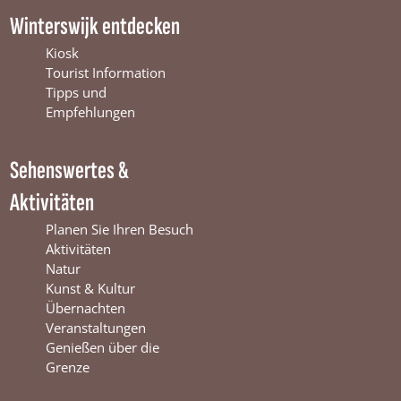
c
u
s
Winterswijk entdecken
e
T
t
b
u
a
Kiosk
o
b
g
Tourist Information
o
e
r
Tipps und
k
W
a
Empfehlungen
W
i
m
i
n
W
Sehenswertes &
n
t
i
t
e
n
Aktivitäten
e
r
t
r
s
e
Planen Sie Ihren Besuch
s
w
r
Aktivitäten
w
i
s
Natur
i
j
w
Kunst & Kultur
j
k
i
Übernachten
k
j
Veranstaltungen
k
Genießen über die
Grenze