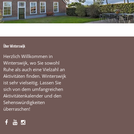
k
h
o
e
v
e
Über Winterswijk
Herzlich Willkommen in
Winterswijk, wo Sie sowohl
Ruhe als auch eine Vielzahl an
Aktivitäten finden. Winterswijk
ist sehr vielseitig. Lassen Sie
sich von dem umfangreichen
Aktivitätenkalender und den
Sehenswürdigkeiten
überraschen!
F
Y
I
a
o
n