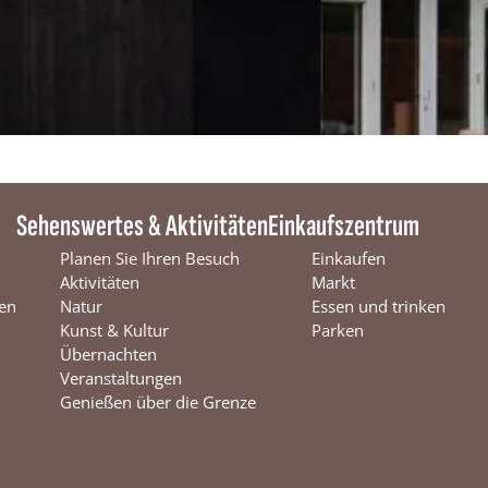
i
e
p
s
t
e
e
n
Sehenswertes & Aktivitäten
Einkaufszentrum
Planen Sie Ihren Besuch
Einkaufen
Aktivitäten
Markt
en
Natur
Essen und trinken
Kunst & Kultur
Parken
Übernachten
Veranstaltungen
Genießen über die Grenze