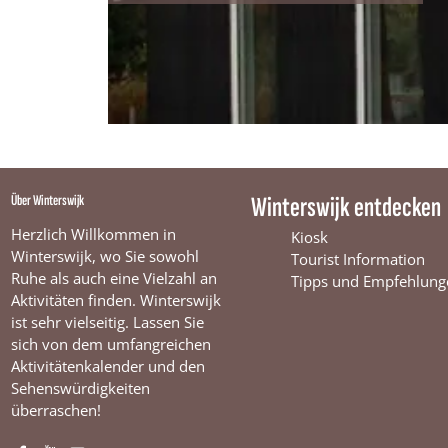
s
p
t
s
e
t
e
e
n
e
n
Über Winterswijk
Winterswijk entdecken
Herzlich Willkommen in
Kiosk
Winterswijk, wo Sie sowohl
Tourist Information
Ruhe als auch eine Vielzahl an
Tipps und Empfehlung
Aktivitäten finden. Winterswijk
ist sehr vielseitig. Lassen Sie
sich von dem umfangreichen
Aktivitätenkalender und den
Sehenswürdigkeiten
überraschen!