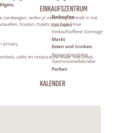
ilgelo.
EINKAUFSZENTRUM
Einkaufen
e zandwegen, welke je veelvuldig aantreft in het
utwallen, houten chalets met haar Finse
Geschäfte
Verkaufsoffene Sonntage
Markt
n privacy.
Essen und trinken
Regionalprodukte
inkels, cafés en restaurants. Waar, hoe uniek,
Gastronomiebetriebe
Parken
KALENDER