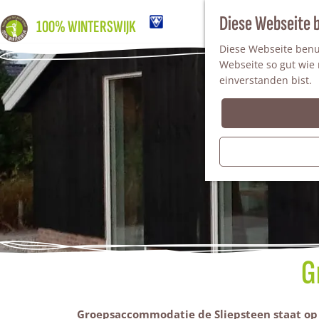
Diese Webseite 
100% WINTERSWIJK
Diese Webseite benut
Webseite so gut wie m
einverstanden bist.
G
Groepsaccommodatie de Sliepsteen staat op 