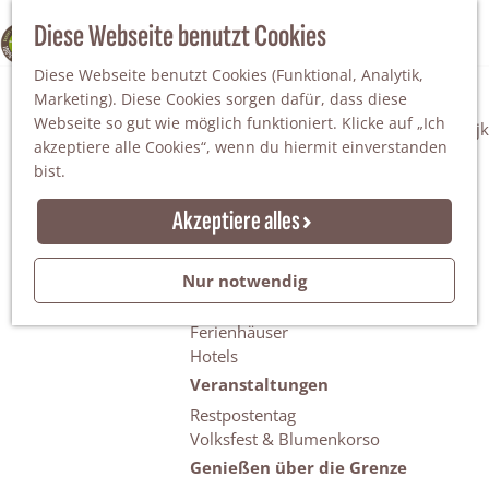
Da staunt man!
S
Diese Webseite benutzt Cookies
100% WINTERSWIJK
Freiheitsbäume
u
M
Natur
Diese Webseite benutzt Cookies (Funktional, Analytik,
c
e
Marketing). Diese Cookies sorgen dafür, dass diese
h
n
Naturgebiete
Webseite so gut wie möglich funktioniert. Klicke auf „Ich
e
ü
Nationaler Landschaftspark Winterswijk
akzeptiere alle Cookies“, wenn du hiermit einverstanden
n
Der Steingrube
bist.
Erholungssee Hilgelo
Gärten & Parks
Akzeptiere alles
Übernachten
Campingplätze & Ferienparks
Nur notwendig
Gruppenunterkünfte
Bed & Breakfasts
Ferienhäuser
Hotels
Veranstaltungen
Restpostentag
Volksfest & Blumenkorso
Genießen über die Grenze