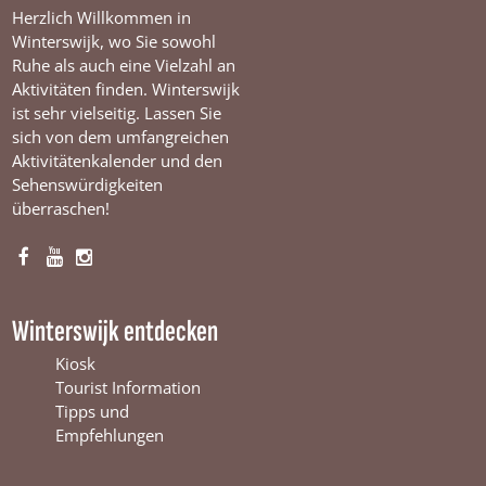
Herzlich Willkommen in
Winterswijk, wo Sie sowohl
Ruhe als auch eine Vielzahl an
Aktivitäten finden. Winterswijk
ist sehr vielseitig. Lassen Sie
sich von dem umfangreichen
Aktivitätenkalender und den
Sehenswürdigkeiten
überraschen!
F
Y
I
a
o
n
c
u
s
Winterswijk entdecken
e
T
t
b
u
a
Kiosk
o
b
g
Tourist Information
o
e
r
Tipps und
k
W
a
Empfehlungen
W
i
m
i
n
W