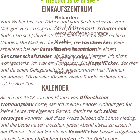
- Theodorus te Brake -
EINKAUFSZENTRUM
Einkaufen
Vom Weber bis zum Färber und vom Stellmacher bis zum
Geschäfte
Metzger: Hier im sogenannten „
Gartendorf
“
Scholtenenk
Verkaufsoffene Sonntage
finden Sie seit Jahrzehnten die Menschen mit zwei rechten
Markt
Händen. Die Macher, die Arbeiter, die
Handwerker
! Viele
Essen und trinken
arbeiteten bei der
Batavier
, der
Tricot
oder in einem
Genossenschaftsladen
als Bäcker oder Metzger. Ich nicht,
Regionalprodukte
wohlgemerkt. Ich war ein Freibeuter. Ein
Kesselflicker
, der hier
Gastronomiebetriebe
und da einen Gelegenheitsjob angenommen hat: Pfannen
Parken
reparieren, Kücheneier für eine zweite Runde vorbereiten -
solche Arbeiten.
KALENDER
Als ich um 1918 von den Plänen von
Öffentlicher
Wohnungsbau
hörte, sah ich meine Chance: Wohnungen für
kleine Leute mit eigenem Garten, damit sie sich
selbst
versorgen
konnten. Auf diese Weise blieben die Löhne niedrig,
und die Leute hatten trotzdem jeden Abend etwas zu essen in
der Pfanne. Und wo könnte ein
Kesselflicker
besser aufgehoben
sein als bei den
einfachen Leuten
, die ihr Geld in der