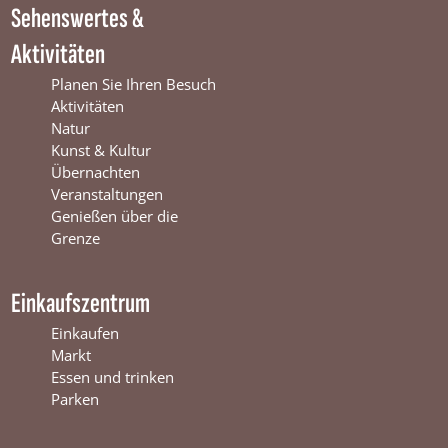
Sehenswertes &
n
t
i
t
e
n
Aktivitäten
e
r
t
r
s
e
Planen Sie Ihren Besuch
s
w
r
Aktivitäten
w
i
s
Natur
i
j
w
Kunst & Kultur
j
k
i
Übernachten
k
j
Veranstaltungen
k
Genießen über die
Grenze
Einkaufszentrum
Einkaufen
Markt
Essen und trinken
Parken