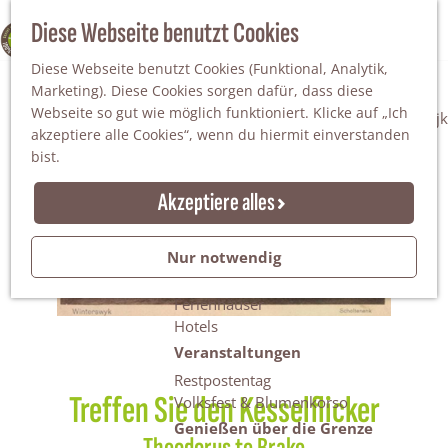
Da staunt man!
S
Diese Webseite benutzt Cookies
100% WINTERSWIJK
Freiheitsbäume
u
M
Natur
Diese Webseite benutzt Cookies (Funktional, Analytik,
c
e
Marketing). Diese Cookies sorgen dafür, dass diese
h
n
Naturgebiete
Webseite so gut wie möglich funktioniert. Klicke auf „Ich
e
ü
Nationaler Landschaftspark Winterswijk
akzeptiere alle Cookies“, wenn du hiermit einverstanden
n
Der Steingrube
bist.
Erholungssee Hilgelo
Gärten & Parks
Akzeptiere alles
Übernachten
Campingplätze & Ferienparks
Nur notwendig
Gruppenunterkünfte
Bed & Breakfasts
Ferienhäuser
Hotels
Veranstaltungen
Restpostentag
Treffen Sie den Kesselflicker
Volksfest & Blumenkorso
Genießen über die Grenze