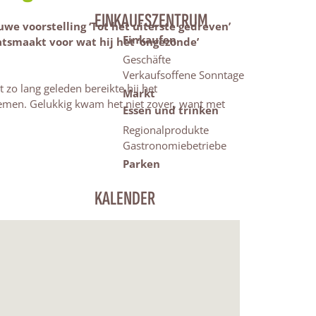
EINKAUFSZENTRUM
we voorstelling ‘Tot het uiterste gedreven’
Einkaufen
atsmaakt voor wat hij het ‘ongezonde’
Geschäfte
Verkaufsoffene Sonntage
t zo lang geleden bereikte hij het
Markt
nemen. Gelukkig kwam het niet zover, want met
Essen und trinken
Regionalprodukte
Gastronomiebetriebe
Parken
KALENDER