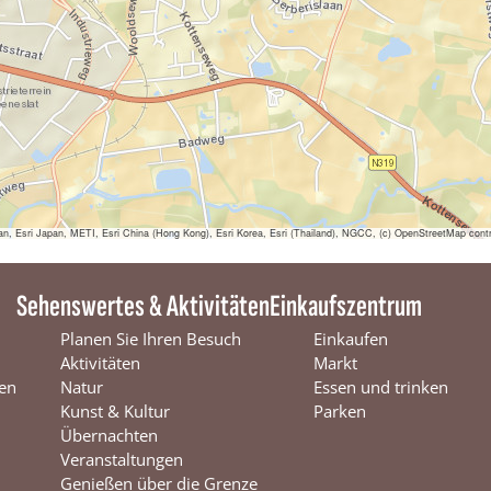
a
r
e
t
|
T
h
i
j
s
K
e
sri Japan, METI, Esri China (Hong Kong), Esri Korea, Esri (Thailand), NGCC, (c) OpenStreetMap contr
m
p
e
Sehenswertes & Aktivitäten
Einkaufszentrum
r
i
Planen Sie Ihren Besuch
Einkaufen
n
Aktivitäten
Markt
k
en
Natur
Essen und trinken
m
e
Kunst & Kultur
Parken
t
Übernachten
T
Veranstaltungen
o
Genießen über die Grenze
t