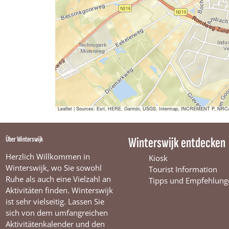
i
w
r
e
s
t
t
j
i
s
r
t
e
e
k
j
t
s
e
r
g
k
e
t
g
s
e
g
e
e
t
d
e
g
d
e
r
d
e
r
g
e
r
d
e
e
v
e
r
v
d
e
v
e
e
r
n
Leaflet
|
Sources: Esri, HERE, Garmin, USGS, Intermap, INCREMENT P, NRCan, E
e
v
n
e
n
e
v
Über Winterswijk
Winterswijk entdecken
n
e
n
Herzlich Willkommen in
Kiosk
Winterswijk, wo Sie sowohl
Tourist Information
Ruhe als auch eine Vielzahl an
Tipps und Empfehlung
Aktivitäten finden. Winterswijk
ist sehr vielseitig. Lassen Sie
sich von dem umfangreichen
Aktivitätenkalender und den