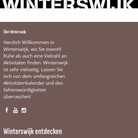
k
Über Winterswijk
Herzlich Willkommen in
Winterswijk, wo Sie sowohl
Ruhe als auch eine Vielzahl an
Aktivitäten finden. Winterswijk
ist sehr vielseitig. Lassen Sie
sich von dem umfangreichen
Aktivitätenkalender und den
Sehenswürdigkeiten
überraschen!
F
Y
I
a
o
n
c
u
s
Winterswijk entdecken
e
T
t