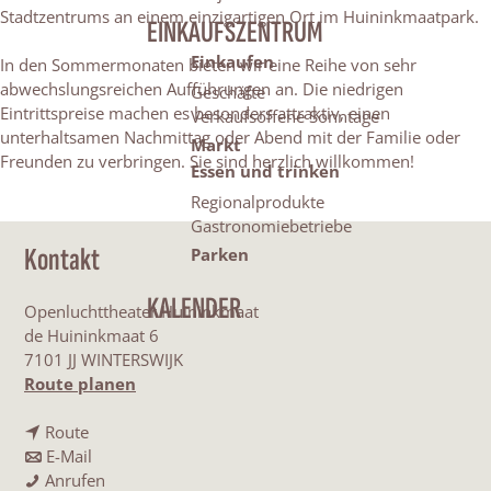
Stadtzentrums an einem einzigartigen Ort im Huininkmaatpark.
EINKAUFSZENTRUM
Einkaufen
In den Sommermonaten bieten wir eine Reihe von sehr
abwechslungsreichen Aufführungen an. Die niedrigen
Geschäfte
Eintrittspreise machen es besonders attraktiv, einen
Verkaufsoffene Sonntage
unterhaltsamen Nachmittag oder Abend mit der Familie oder
Markt
Freunden zu verbringen. Sie sind herzlich willkommen!
Essen und trinken
Regionalprodukte
Gastronomiebetriebe
Kontakt
Parken
KALENDER
Openluchttheater Huininkmaat
de Huininkmaat 6
7101 JJ WINTERSWIJK
b
Route planen
i
b
s
Route
i
b
D
E-Mail
s
i
D
i
Anrufen