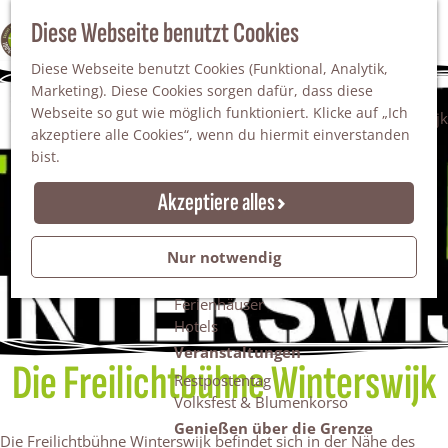
Da staunt man!
S
Diese Webseite benutzt Cookies
100% WINTERSWIJK
Freiheitsbäume
u
M
Natur
Diese Webseite benutzt Cookies (Funktional, Analytik,
c
e
Marketing). Diese Cookies sorgen dafür, dass diese
h
n
Naturgebiete
Webseite so gut wie möglich funktioniert. Klicke auf „Ich
e
ü
Nationaler Landschaftspark Winterswijk
akzeptiere alle Cookies“, wenn du hiermit einverstanden
n
Der Steingrube
bist.
Erholungssee Hilgelo
Gärten & Parks
Akzeptiere alles
Übernachten
Campingplätze & Ferienparks
Nur notwendig
Gruppenunterkünfte
Bed & Breakfasts
Ferienhäuser
Hotels
Veranstaltungen
Die Freilichtbühne Winterswijk
Restpostentag
Volksfest & Blumenkorso
Genießen über die Grenze
Die Freilichtbühne Winterswijk befindet sich in der Nähe des