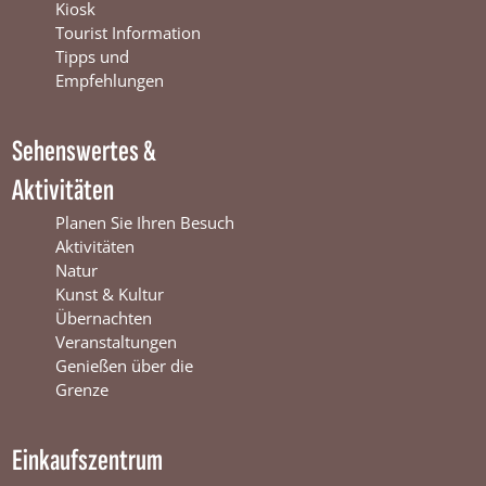
b
u
a
Kiosk
o
b
g
Tourist Information
o
e
r
Tipps und
k
W
a
Empfehlungen
W
i
m
i
n
W
Sehenswertes &
n
t
i
t
e
n
Aktivitäten
e
r
t
r
s
e
Planen Sie Ihren Besuch
s
w
r
Aktivitäten
w
i
s
Natur
i
j
w
Kunst & Kultur
j
k
i
Übernachten
k
j
Veranstaltungen
k
Genießen über die
Grenze
Einkaufszentrum