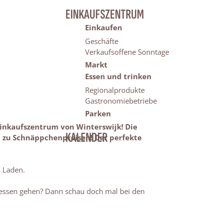
EINKAUFSZENTRUM
Einkaufen
Geschäfte
Verkaufsoffene Sonntage
Markt
Essen und trinken
Regionalprodukte
Gastronomiebetriebe
Parken
 Einkaufszentrum von Winterswijk! Die
KALENDER
n zu Schnäppchenpreisen! Der perfekte
m Laden.
 essen gehen? Dann schau doch mal bei den