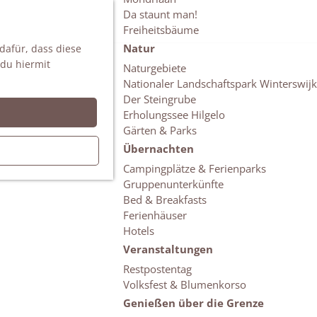
Da staunt man!
S
Freiheitsbäume
u
M
Natur
 dafür, dass diese
c
e
 du hiermit
h
n
Naturgebiete
e
ü
Nationaler Landschaftspark Winterswijk
n
Der Steingrube
Erholungssee Hilgelo
Gärten & Parks
Übernachten
Campingplätze & Ferienparks
Gruppenunterkünfte
Bed & Breakfasts
Ferienhäuser
Hotels
Veranstaltungen
Restpostentag
Volksfest & Blumenkorso
Genießen über die Grenze