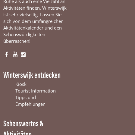
Ruhe als auch eine Vielzahl an
Aktivitäten finden. Winterswijk
ist sehr vielseitig. Lassen Sie
sich von dem umfangreichen
Aktivitätenkalender und den
Sehenswürdigkeiten
überraschen!
F
Y
I
a
o
n
c
u
s
Winterswijk entdecken
e
T
t
b
u
a
Kiosk
o
b
g
Tourist Information
o
e
r
Tipps und
k
W
a
Empfehlungen
W
i
m
i
n
W
Sehenswertes &
n
t
i
t
e
n
Aktivitäten