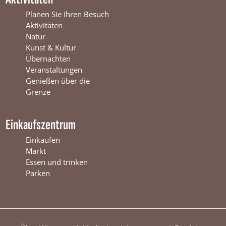
e
r
t
r
s
e
Planen Sie Ihren Besuch
s
w
r
Aktivitäten
w
i
s
Natur
i
j
w
Kunst & Kultur
j
k
i
Übernachten
k
j
Veranstaltungen
k
Genießen über die
Grenze
Einkaufszentrum
Einkaufen
Markt
Essen und trinken
Parken