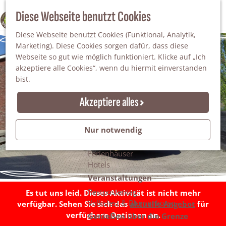
Da staunt man!
S
Diese Webseite benutzt Cookies
100% WINTERSWIJK
Freiheitsbäume
u
M
Natur
Diese Webseite benutzt Cookies (Funktional, Analytik,
c
e
Marketing). Diese Cookies sorgen dafür, dass diese
h
n
Naturgebiete
Webseite so gut wie möglich funktioniert. Klicke auf „Ich
e
ü
Nationaler Landschaftspark Winterswijk
akzeptiere alle Cookies“, wenn du hiermit einverstanden
n
Der Steingrube
bist.
Erholungssee Hilgelo
Gärten & Parks
Akzeptiere alles
Übernachten
Campingplätze & Ferienparks
Nur notwendig
Gruppenunterkünfte
Bed & Breakfasts
Ferienhäuser
Hotels
Veranstaltungen
Restpostentag
Es tut uns leid. Dieses Aktivität ist nicht mehr
Volksfest & Blumenkorso
verfügbar. Sehen Sie sich das
aktuelle Angebot
für
verfügbare Optionen an.
Genießen über die Grenze