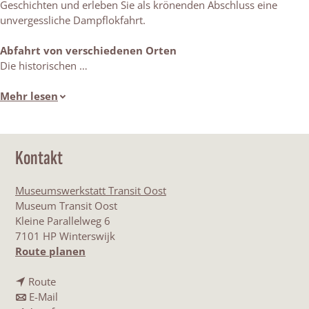
Geschichten und erleben Sie als krönenden Abschluss eine
unvergessliche Dampflokfahrt.
Abfahrt von verschiedenen Orten
Die historischen …
Mehr lesen
Kontakt
Museumswerkstatt Transit Oost
Museum Transit Oost
Kleine Parallelweg 6
7101 HP Winterswijk
b
Route planen
i
b
s
Route
i
b
D
E-Mail