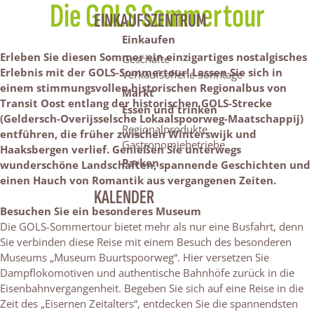
Die GOLS Sommertour
EINKAUFSZENTRUM
Einkaufen
Erleben Sie diesen Sommer ein einzigartiges nostalgisches
Geschäfte
Erlebnis mit der GOLS-Sommertour! Lassen Sie sich in
Verkaufsoffene Sonntage
einem stimmungsvollen historischen Regionalbus von
Markt
Transit Oost entlang der historischen GOLS-Strecke
Essen und trinken
(Geldersch-Overijsselsche Lokaalspoorweg-Maatschappij)
Regionalprodukte
entführen, die früher zwischen Winterswijk und
Gastronomiebetriebe
Haaksbergen verlief. Genießen Sie unterwegs
Parken
wunderschöne Landschaften, spannende Geschichten und
einen Hauch von Romantik aus vergangenen Zeiten.
KALENDER
Besuchen Sie ein besonderes Museum
Die GOLS-Sommertour bietet mehr als nur eine Busfahrt, denn
Sie verbinden diese Reise mit einem Besuch des besonderen
Museums „Museum Buurtspoorweg“. Hier versetzen Sie
Dampflokomotiven und authentische Bahnhöfe zurück in die
Eisenbahnvergangenheit. Begeben Sie sich auf eine Reise in die
Zeit des „Eisernen Zeitalters“, entdecken Sie die spannendsten