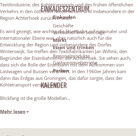
Textilindustrie, des Kohletransports und des frühen öffentlichen
EINKAUFSZENTRUM
Verkehrs in den östlichen Niederlanden und insbesondere in der
Einkaufen
Region Achterhoek zurückversetzt.
Geschäfte
Es wird gezeigt, wie wichtig die Eisenbahn auf nationaler und
Verkaufsoffene Sonntage
internationaler Ebene war, aber natürlich auch für die
Markt
Entwicklung der Region und insbesondere des Dorfes
Essen und trinken
Winterswijk. Sie treffen den Textilfabrikanten Jan Willink, den
Regionalprodukte
Begründer der Eisenbahnen in der Achterhoek. Sie sehen auch,
Gastronomiebetriebe
dass sich die Rolle der Eisenbahn mit dem Aufkommen von
Parken
Lastwagen und Bussen verändert. In den 1960er Jahren kam
dann das Erdgas aus Groningen, das dafür sorgte, dass der
KALENDER
Kohletransport verschwand.
Blickfang ist die große Modellan…
Mehr lesen