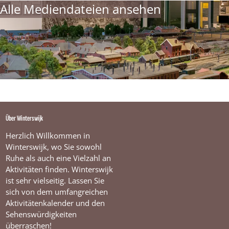
Alle Mediendateien ansehen
s
i
t
O
o
s
t
Über Winterswijk
Herzlich Willkommen in
Winterswijk, wo Sie sowohl
Ruhe als auch eine Vielzahl an
Aktivitäten finden. Winterswijk
ist sehr vielseitig. Lassen Sie
sich von dem umfangreichen
Aktivitätenkalender und den
Sehenswürdigkeiten
überraschen!