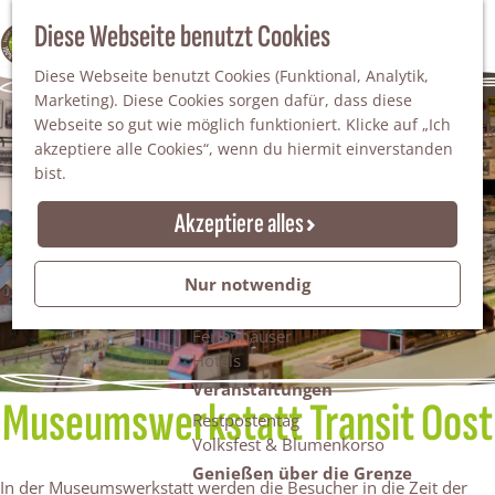
Da staunt man!
S
Diese Webseite benutzt Cookies
100% WINTERSWIJK
Freiheitsbäume
u
M
Natur
Diese Webseite benutzt Cookies (Funktional, Analytik,
c
e
Marketing). Diese Cookies sorgen dafür, dass diese
h
n
Naturgebiete
Webseite so gut wie möglich funktioniert. Klicke auf „Ich
e
ü
Nationaler Landschaftspark Winterswijk
akzeptiere alle Cookies“, wenn du hiermit einverstanden
n
Der Steingrube
bist.
Erholungssee Hilgelo
Gärten & Parks
Akzeptiere alles
Übernachten
Campingplätze & Ferienparks
Nur notwendig
Gruppenunterkünfte
Bed & Breakfasts
Ferienhäuser
Hotels
Veranstaltungen
Museumswerkstatt Transit Oost
Restpostentag
Volksfest & Blumenkorso
Genießen über die Grenze
In der Museumswerkstatt werden die Besucher in die Zeit der