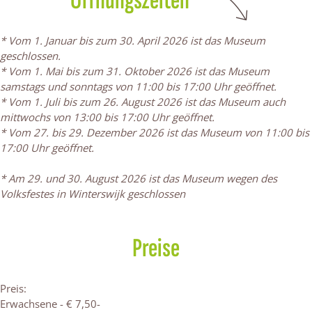
Öffnungszeiten
M
m
u
w
M
k
r
s
e
t
u
M
s
e
u
s
k
t
r
a
s
u
e
r
s
t
s
a
k
t
* Vom 1. Januar bis zum 30. April 2026 ist das Museum
e
s
u
k
e
a
t
t
s
t
geschlossen.
u
e
m
s
u
t
a
t
t
T
* Vom 1. Mai bis zum 31. Oktober 2026 ist das Museum
m
u
s
t
m
t
t
T
a
r
samstags und sonntags von 11:00 bis 17:00 Uhr geöffnet.
s
m
w
a
s
T
t
r
t
a
* Vom 1. Juli bis zum 26. August 2026 ist das Museum auch
w
s
e
t
w
r
T
a
t
n
mittwochs von 13:00 bis 17:00 Uhr geöffnet.
e
w
r
t
e
a
r
n
T
s
* Vom 27. bis 29. Dezember 2026 ist das Museum von 11:00 bis
r
e
k
T
r
n
a
s
r
i
17:00 Uhr geöffnet.
k
r
s
r
k
s
n
i
a
t
s
k
t
a
s
i
s
t
n
O
* Am 29. und 30. August 2026 ist das Museum wegen des
t
s
a
n
t
t
i
O
s
o
Volksfestes in Winterswijk geschlossen
a
t
t
s
a
O
t
o
i
s
t
a
t
i
t
o
O
s
t
t
t
t
T
t
t
s
o
t
O
Preise
T
t
r
O
T
t
s
o
r
T
a
o
r
t
s
a
r
n
s
a
t
Preis:
n
a
s
t
n
Erwachsene - € 7,50-
s
n
i
s