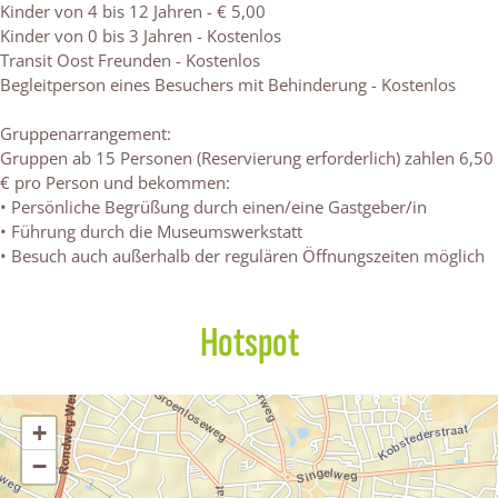
Kinder von 4 bis 12 Jahren - € 5,00
i
s
t
i
Kinder von 0 bis 3 Jahren - Kostenlos
t
i
O
t
Transit Oost Freunden - Kostenlos
O
t
o
O
Begleitperson eines Besuchers mit Behinderung - Kostenlos
o
O
s
o
s
o
t
s
Gruppenarrangement:
t
s
t
Gruppen ab 15 Personen (Reservierung erforderlich) zahlen 6,50
t
€ pro Person und bekommen:
• Persönliche Begrüßung durch einen/eine Gastgeber/in
• Führung durch die Museumswerkstatt
• Besuch auch außerhalb der regulären Öffnungszeiten möglich
Hotspot
+
−