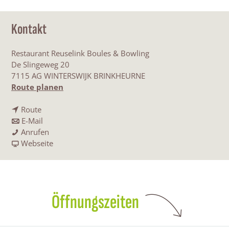
Kontakt
Restaurant Reuselink Boules & Bowling
De Slingeweg 20
7115 AG WINTERSWIJK BRINKHEURNE
b
Route planen
i
b
s
Route
i
b
R
E-Mail
s
i
R
e
Anrufen
R
s
e
a
s
Webseite
e
R
s
b
t
s
e
t
R
a
t
s
a
e
u
a
t
u
s
r
Öffnungszeiten
u
a
r
t
a
r
u
a
a
n
a
r
n
u
t