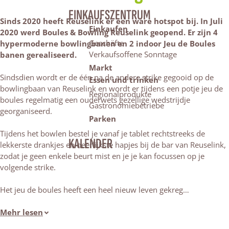
EINKAUFSZENTRUM
Sinds 2020 heeft Reuselink er een ware hotspot bij. In Juli
Einkaufen
2020 werd Boules & Bowling Reuselink geopend. Er zijn 4
Geschäfte
hypermoderne bowlingbanen en 2 indoor Jeu de Boules
Verkaufsoffene Sonntage
banen gerealiseerd.
Markt
Sindsdien wordt er de één na de andere strike gegooid op de
Essen und trinken
bowlingbaan van Reuselink en wordt er tijdens een potje jeu de
Regionalprodukte
boules regelmatig een ouderwets gezellige wedstrijdje
Gastronomiebetriebe
georganiseerd.
Parken
Tijdens het bowlen bestel je vanaf je tablet rechtstreeks de
KALENDER
lekkerste drankjes en heerlijkste hapjes bij de bar van Reuselink,
zodat je geen enkele beurt mist en je je kan focussen op je
volgende strike.
Het jeu de boules heeft een heel nieuw leven gekreg…
Mehr lesen