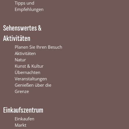
o
e
r
Tipps und
k
W
a
Empfehlungen
W
i
m
i
n
W
Sehenswertes &
n
t
i
t
e
n
Aktivitäten
e
r
t
r
s
e
Planen Sie Ihren Besuch
s
w
r
Aktivitäten
w
i
s
Natur
i
j
w
Kunst & Kultur
j
k
i
Übernachten
k
j
Veranstaltungen
k
Genießen über die
Grenze
Einkaufszentrum
Einkaufen
Markt