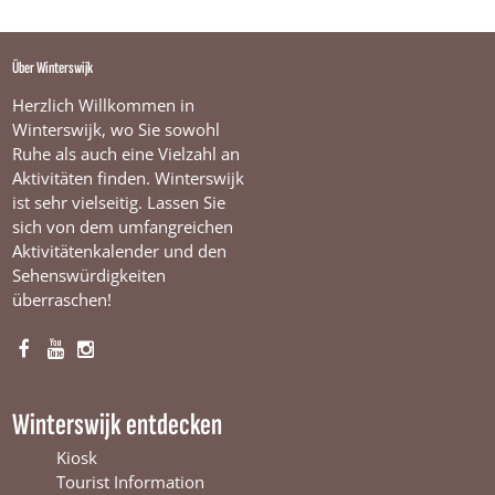
l
i
n
g
Über Winterswijk
Herzlich Willkommen in
Winterswijk, wo Sie sowohl
Ruhe als auch eine Vielzahl an
Aktivitäten finden. Winterswijk
ist sehr vielseitig. Lassen Sie
sich von dem umfangreichen
Aktivitätenkalender und den
Sehenswürdigkeiten
überraschen!
F
Y
I
a
o
n
c
u
s
Winterswijk entdecken
e
T
t
b
u
a
Kiosk
o
b
g
Tourist Information