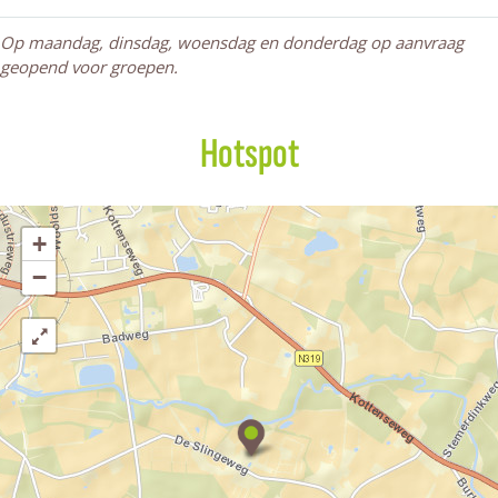
l
w
i
o
n
Op maandag, dinsdag, woensdag en donderdag op aanvraag
i
l
n
w
g
geopend voor groepen.
n
i
g
l
g
n
i
g
n
Hotspot
g
+
−
R
e
s
t