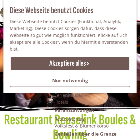
Da staunt man!
S
Diese Webseite benutzt Cookies
100% WINTERSWIJK
Freiheitsbäume
u
M
Natur
Diese Webseite benutzt Cookies (Funktional, Analytik,
c
e
Marketing). Diese Cookies sorgen dafür, dass diese
h
n
Naturgebiete
Webseite so gut wie möglich funktioniert. Klicke auf „Ich
e
ü
Nationaler Landschaftspark Winterswijk
akzeptiere alle Cookies“, wenn du hiermit einverstanden
n
Der Steingrube
bist.
Erholungssee Hilgelo
Gärten & Parks
Akzeptiere alles
Übernachten
Campingplätze & Ferienparks
Nur notwendig
Gruppenunterkünfte
Bed & Breakfasts
Ferienhäuser
Hotels
Veranstaltungen
Restaurant Reuselink Boules &
Restpostentag
Volksfest & Blumenkorso
Bowling
Genießen über die Grenze