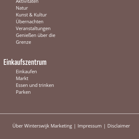
s
w
r
Aktivitäten
w
i
s
Natur
i
j
w
Kunst & Kultur
j
k
i
Übernachten
k
j
Veranstaltungen
k
Genießen über die
Grenze
Einkaufszentrum
Einkaufen
Markt
Essen und trinken
Parken
Über Winterswijk Marketing
Impressum
Disclaimer