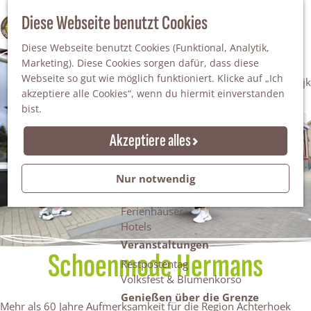
Da staunt man!
S
Diese Webseite benutzt Cookies
100% WINTERSWIJK
Freiheitsbäume
u
M
Natur
Diese Webseite benutzt Cookies (Funktional, Analytik,
c
e
Marketing). Diese Cookies sorgen dafür, dass diese
h
n
Naturgebiete
Webseite so gut wie möglich funktioniert. Klicke auf „Ich
e
ü
Nationaler Landschaftspark Winterswijk
akzeptiere alle Cookies“, wenn du hiermit einverstanden
n
Der Steingrube
bist.
Erholungssee Hilgelo
Gärten & Parks
Akzeptiere alles
Übernachten
Campingplätze & Ferienparks
Nur notwendig
Gruppenunterkünfte
Bed & Breakfasts
Ferienhäuser
Hotels
Veranstaltungen
Schoenmode Hermans
Restpostentag
Volksfest & Blumenkorso
Genießen über die Grenze
Mehr als 60 Jahre Aufmerksamkeit für die Region Achterhoek