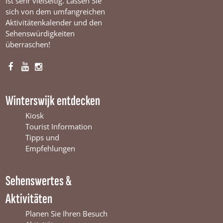
ist sehr vielseitig. Lassen Sie
sich von dem umfangreichen
Aktivitätenkalender und den
Sehenswürdigkeiten
überraschen!
F
Y
I
a
o
n
c
u
s
Winterswijk entdecken
e
T
t
b
u
a
Kiosk
o
b
g
Tourist Information
o
e
r
Tipps und
k
W
a
Empfehlungen
W
i
m
i
n
W
Sehenswertes &
n
t
i
t
e
n
Aktivitäten
e
r
t
r
s
e
Planen Sie Ihren Besuch