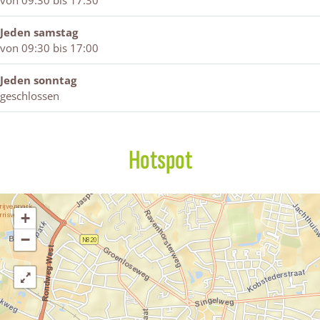
von 09:30 bis 17:30
s
Jeden samstag
von 09:30 bis 17:00
Jeden sonntag
geschlossen
Hotspot
+
−