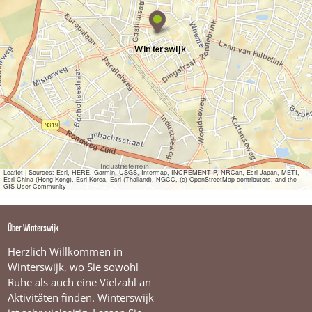
S
c
h
o
e
n
m
o
d
e
H
e
r
m
Leaflet
|
Sources: Esri, HERE, Garmin, USGS, Intermap, INCREMENT P, NRCan, Esri Japan, METI,
Esri China (Hong Kong), Esri Korea, Esri (Thailand), NGCC, (c) OpenStreetMap contributors, and the
a
GIS User Community
n
s
Über Winterswijk
Herzlich Willkommen in
Winterswijk, wo Sie sowohl
Ruhe als auch eine Vielzahl an
Aktivitäten finden. Winterswijk