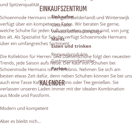
und Spitzenqualität
EINKAUFSZENTRUM
Einkaufen
Schoenmode Hermans in Hengelo (Gelderland) und Winterswijk
verfügt über ein kompetentes Team. Wir beraten Sie gerne,
Geschäfte
welche Schuhe für jeden Fuß am besten geeignet sind, von jung
Verkaufsoffene Sonntage
bis alt. Als Spezialist für Schuhe verfügt Schoenmode Hermans
Markt
über ein umfangreiches Sortiment.
Essen und trinken
Regionalprodukte
Die Kollektion für Herren- und Damenschuhe folgt den neuesten
Gastronomiebetriebe
Trends, jede Saison aufs Neue. Der Kauf von Schuhen bei
Parken
Schoenmode Hermans ist ein Erlebnis. Nehmen Sie sich am
besten etwas Zeit dafür, denn neben Schuhen können Sie bei uns
KALENDER
auch eine Tasse Kaffee, Cappuccino oder Tee genießen. Sie
verlassen unseren Laden immer mit der idealen Kombination
aus Mode und Passform.
Modern und kompetent
Aber es bleibt nich…