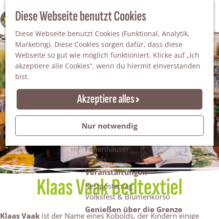
Da staunt man!
S
Diese Webseite benutzt Cookies
100% WINTERSWIJK
Freiheitsbäume
u
M
Natur
Diese Webseite benutzt Cookies (Funktional, Analytik,
c
e
Marketing). Diese Cookies sorgen dafür, dass diese
h
n
Naturgebiete
Webseite so gut wie möglich funktioniert. Klicke auf „Ich
e
ü
Nationaler Landschaftspark Winterswijk
akzeptiere alle Cookies“, wenn du hiermit einverstanden
n
Der Steingrube
bist.
Erholungssee Hilgelo
Gärten & Parks
Akzeptiere alles
Übernachten
Campingplätze & Ferienparks
Nur notwendig
Gruppenunterkünfte
Bed & Breakfasts
Ferienhäuser
Hotels
Veranstaltungen
Klaas Vaak Bedtextiel
Restpostentag
Volksfest & Blumenkorso
Genießen über die Grenze
Klaas Vaak
ist der Name eines Kobolds, der Kindern einige