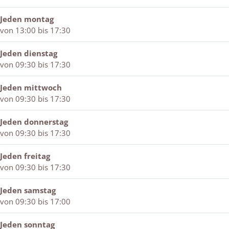
e
B
d
k
t
d
e
t
B
e
Jeden montag
t
d
e
e
x
von 13:00 bis 17:30
e
t
x
d
t
x
e
t
t
i
Jeden dienstag
t
x
i
e
e
von 09:30 bis 17:30
i
t
e
x
l
e
i
l
t
Jeden mittwoch
l
e
i
von 09:30 bis 17:30
l
e
l
Jeden donnerstag
von 09:30 bis 17:30
Jeden freitag
von 09:30 bis 17:30
Jeden samstag
von 09:30 bis 17:00
Jeden sonntag