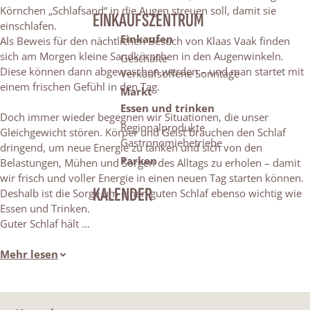
Körnchen „Schlafsand“ in die Augen streuen soll, damit sie
EINKAUFSZENTRUM
einschlafen.
Einkaufen
Als Beweis für den nächtlichen Besuch von Klaas Vaak finden
sich am Morgen kleine Sandkörnchen in den Augenwinkeln.
Geschäfte
Diese können dann abgewaschen werden – und man startet mit
Verkaufsoffene Sonntage
einem frischen Gefühl in den Tag.
Markt
Essen und trinken
Doch immer wieder begegnen wir Situationen, die unser
Regionalprodukte
Gleichgewicht stören. Körper und Geist brauchen den Schlaf
Gastronomiebetriebe
dringend, um neue Energie zu tanken und sich von den
Parken
Belastungen, Mühen und Sorgen des Alltags zu erholen – damit
wir frisch und voller Energie in einen neuen Tag starten können.
KALENDER
Deshalb ist die Sorge um einen guten Schlaf ebenso wichtig wie
Essen und Trinken.
Guter Schlaf hält …
Mehr lesen