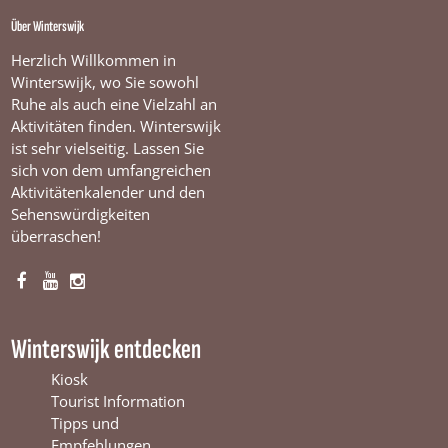
Über Winterswijk
Herzlich Willkommen in
Winterswijk, wo Sie sowohl
Ruhe als auch eine Vielzahl an
Aktivitäten finden. Winterswijk
ist sehr vielseitig. Lassen Sie
sich von dem umfangreichen
Aktivitätenkalender und den
Sehenswürdigkeiten
überraschen!
F
Y
I
a
o
n
c
u
s
Winterswijk entdecken
e
T
t
b
u
a
Kiosk
o
b
g
Tourist Information
o
e
r
Tipps und
k
W
a
Empfehlungen