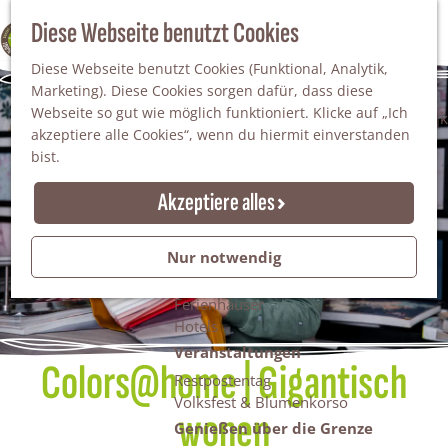
Da staunt man!
S
Diese Webseite benutzt Cookies
100% WINTERSWIJK
Freiheitsbäume
u
M
Natur
Diese Webseite benutzt Cookies (Funktional, Analytik,
c
e
Marketing). Diese Cookies sorgen dafür, dass diese
h
n
Naturgebiete
Webseite so gut wie möglich funktioniert. Klicke auf „Ich
e
ü
Nationaler Landschaftspark Winterswijk
akzeptiere alle Cookies“, wenn du hiermit einverstanden
n
Der Steingrube
bist.
Erholungssee Hilgelo
Gärten & Parks
Akzeptiere alles
Übernachten
Campingplätze & Ferienparks
Nur notwendig
Gruppenunterkünfte
Bed & Breakfasts
Ferienhäuser
Hotels
Veranstaltungen
Colors@home | Gigantisch
Restpostentag
Volksfest & Blumenkorso
wonen
Genießen über die Grenze