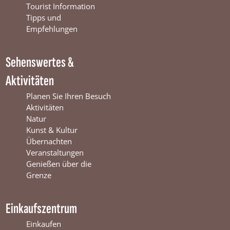
o
b
g
Tourist Information
o
e
r
Tipps und
k
W
a
Empfehlungen
W
i
m
i
n
W
Sehenswertes &
n
t
i
t
e
n
Aktivitäten
e
r
t
r
s
e
Planen Sie Ihren Besuch
s
w
r
Aktivitäten
w
i
s
Natur
i
j
w
Kunst & Kultur
j
k
i
Übernachten
k
j
Veranstaltungen
k
Genießen über die
Grenze
Einkaufszentrum
Einkaufen