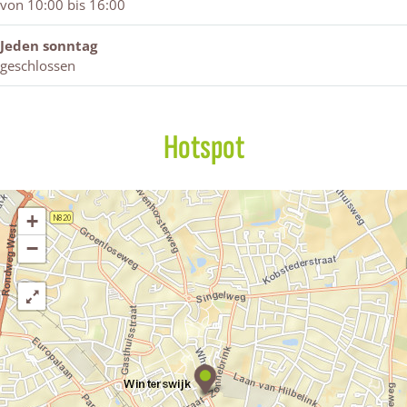
von 10:00 bis 16:00
c
h
Jeden sonntag
w
geschlossen
o
n
e
Hotspot
n
+
−
C
o
l