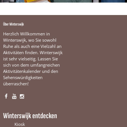
Über Winterswijk
Herzlich Willkommen in
Winterswijk, wo Sie sowohl
Ruhe als auch eine Vielzahl an
Aktivitäten finden. Winterswijk
ist sehr vielseitig. Lassen Sie
sich von dem umfangreichen
Aktivitätenkalender und den
Sehenswürdigkeiten
überraschen!
F
Y
I
a
o
n
c
u
s
Winterswijk entdecken
e
T
t
b
u
a
Kiosk