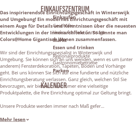
EINKAUFSZENTRUM
Das inspirierendste Einrichtungsgeschäft in Winterswijk
Einkaufen
und Umgebung! Ein modernes Einrichtungsgeschäft mit
Geschäfte
einem Auge für Details und Kenntnissen über die neuesten
Verkaufsoffene Sonntage
Entwicklungen in der Innenarchitektur. So könnte man
Colors@Home Gigantisch Wonen zusammenfassen.
Markt
Essen und trinken
Wir sind der Einrichtungsspezialist in Winterswijk und
Regionalprodukte
Umgebung. Sie können sich an uns wenden, wenn es um (unter
Gastronomiebetriebe
anderem) Fensterdekoration, Tapeten, Böden und Vorhänge
Parken
geht. Bei uns können Sie sich auf eine fundierte und nützliche
Einrichtungsberatung verlassen. Ganz gleich, welchen Stil Sie
KALENDER
bevorzugen, wir bieten Ihnen immer eine vielseitige
Produktpalette, die Ihre Einrichtung optimal zur Geltung bringt.
Unsere Produkte werden immer nach Maß gefer…
Mehr lesen