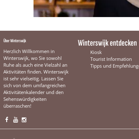
Über Winterswijk
Winterswijk entdecken
Herzlich Willkommen in
Kiosk
Winterswijk, wo Sie sowohl
Tourist Information
Ruhe als auch eine Vielzahl an
Tipps und Empfehlung
Aktivitäten finden. Winterswijk
ist sehr vielseitig. Lassen Sie
sich von dem umfangreichen
Aktivitätenkalender und den
Sehenswürdigkeiten
überraschen!
F
Y
I
a
o
n
c
u
s