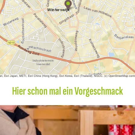
i
j
n
E
i
g
e
n
S
c
h
a
p
sri Japan, METI, Esri China (Hong Kong), Esri Korea, Esri (Thailand), NGCC, (c) OpenStreetMap contr
Hier schon mal ein Vorgeschmack