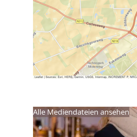
Leaflet
|
Sources: Esri, HERE, Garmin, USGS, Intermap, INCREMENT P, NRCan, E
Alle Mediendateien ansehen