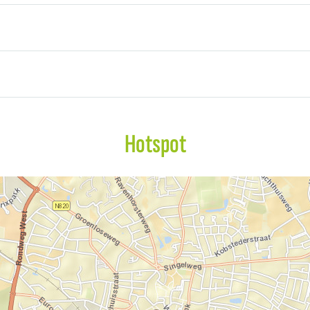
Hotspot
M