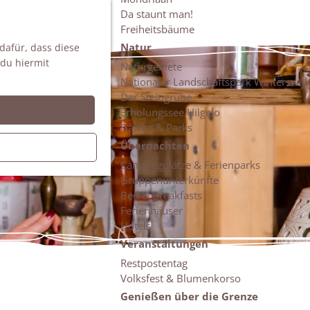
Da staunt man!
S
Freiheitsbäume
u
M
Natur
 dafür, dass diese
c
e
 du hiermit
h
n
Naturgebiete
e
ü
Nationaler Landschaftspark Winterswijk
n
Der Steingrube
Erholungssee Hilgelo
Gärten & Parks
Übernachten
Campingplätze & Ferienparks
Gruppenunterkünfte
Bed & Breakfasts
Ferienhäuser
Hotels
Veranstaltungen
Restpostentag
Volksfest & Blumenkorso
Genießen über die Grenze