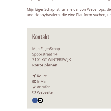
Mijn EigenSchap ist für alle da: von Webshops, 
und Hobbybastlern, die eine Plattform suchen, u
Kontakt
Mijn EigenSchap
Spoorstraat 14
7101 GT WINTERSWIJK
b
Route planen
i
b
s
Route
i
b
M
E-Mail
s
i
M
i
Anrufen
M
s
i
a
j
Webseite
i
M
j
b
n
F
I
j
i
n
M
E
a
n
n
j
E
i
i