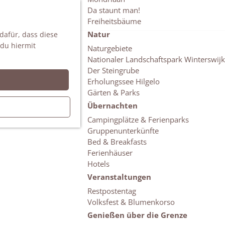
Da staunt man!
S
Freiheitsbäume
u
M
Natur
 dafür, dass diese
c
e
 du hiermit
h
n
Naturgebiete
e
ü
Nationaler Landschaftspark Winterswijk
n
Der Steingrube
Erholungssee Hilgelo
Gärten & Parks
Übernachten
Campingplätze & Ferienparks
Gruppenunterkünfte
Bed & Breakfasts
Ferienhäuser
Hotels
Veranstaltungen
Restpostentag
Volksfest & Blumenkorso
Genießen über die Grenze