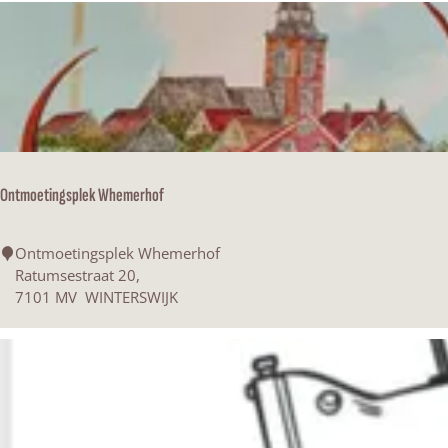
a
k
e
l
a
a
r
s
Ontmoetingsplek Whemerhof
O
Ontmoetingsplek Whemerhof
n
Ratumsestraat 20,
t
7101 MV
WINTERSWIJK
m
o
e
t
i
n