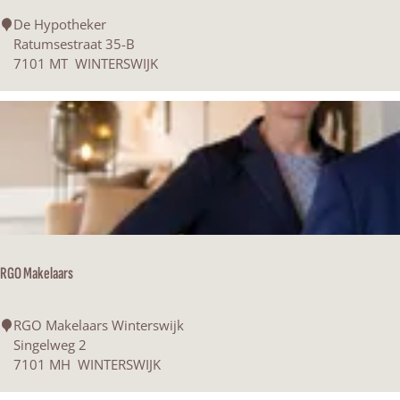
j
D
De Hypotheker
s
e
Ratumsestraat 35-B
d
H
7101 MT
WINTERSWIJK
i
y
e
p
n
o
s
t
t
h
e
e
n
k
e
r
RGO Makelaars
R
RGO Makelaars Winterswijk
G
Singelweg 2
O
7101 MH
WINTERSWIJK
M