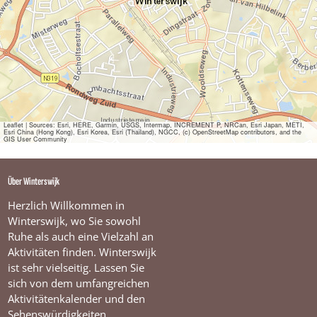
i
z
e
n
Leaflet
|
Sources: Esri, HERE, Garmin, USGS, Intermap, INCREMENT P, NRCan, Esri Japan, METI,
Esri China (Hong Kong), Esri Korea, Esri (Thailand), NGCC, (c) OpenStreetMap contributors, and the
GIS User Community
Über Winterswijk
Herzlich Willkommen in
Winterswijk, wo Sie sowohl
Ruhe als auch eine Vielzahl an
Aktivitäten finden. Winterswijk
ist sehr vielseitig. Lassen Sie
sich von dem umfangreichen
Aktivitätenkalender und den
Sehenswürdigkeiten