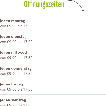
Öffnungszeiten
i
e
e
e
z
n
i
n
e
z
n
e
Jeden montag
n
von 09:00 bis 17:30
Jeden dienstag
von 09:00 bis 17:30
Jeden mittwoch
von 09:00 bis 17:30
Jeden donnerstag
von 09:00 bis 17:30
Jeden freitag
von 09:00 bis 17:30
Jeden samstag
von 09:30 bis 17:00