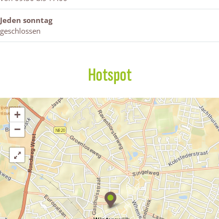
Jeden sonntag
geschlossen
Hotspot
+
−
D
-
r
e