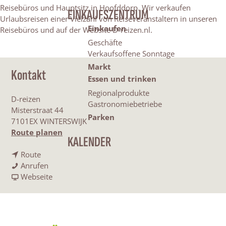
Reisebüros und Hauptsitz in Hoofddorp. Wir verkaufen
EINKAUFSZENTRUM
Urlaubsreisen einer Vielzahl von Reiseveranstaltern in unseren
Einkaufen
Reisebüros und auf der Website D-reizen.nl.
Geschäfte
Verkaufsoffene Sonntage
Markt
Kontakt
Essen und trinken
Regionalprodukte
D-reizen
Gastronomiebetriebe
Misterstraat 44
Parken
7101EX WINTERSWIJK
b
Route planen
KALENDER
i
b
s
Route
i
D
D
Anrufen
s
-
a
-
Webseite
D
r
b
r
-
e
D
e
r
i
-
i
e
z
r
z