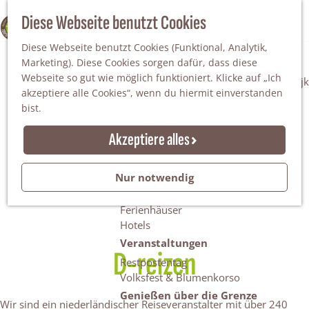
Da staunt man!
S
Diese Webseite benutzt Cookies
100% WINTERSWIJK
Freiheitsbäume
u
M
Natur
Diese Webseite benutzt Cookies (Funktional, Analytik,
c
e
Marketing). Diese Cookies sorgen dafür, dass diese
h
n
Naturgebiete
Webseite so gut wie möglich funktioniert. Klicke auf „Ich
e
ü
Nationaler Landschaftspark Winterswijk
akzeptiere alle Cookies“, wenn du hiermit einverstanden
n
Der Steingrube
bist.
Erholungssee Hilgelo
Gärten & Parks
Akzeptiere alles
Übernachten
Campingplätze & Ferienparks
Nur notwendig
Gruppenunterkünfte
Bed & Breakfasts
Ferienhäuser
Hotels
Veranstaltungen
D-reizen
Restpostentag
Volksfest & Blumenkorso
Genießen über die Grenze
Wir sind ein niederländischer Reiseveranstalter mit über 240