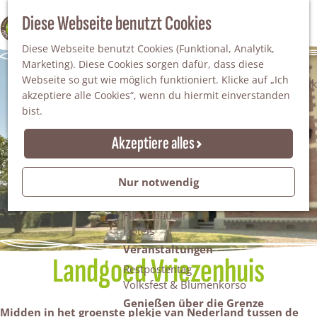
Da staunt man!
S
Diese Webseite benutzt Cookies
100% WINTERSWIJK
Freiheitsbäume
u
M
Natur
Diese Webseite benutzt Cookies (Funktional, Analytik,
c
e
Marketing). Diese Cookies sorgen dafür, dass diese
h
n
Naturgebiete
Webseite so gut wie möglich funktioniert. Klicke auf „Ich
e
ü
Nationaler Landschaftspark Winterswijk
akzeptiere alle Cookies“, wenn du hiermit einverstanden
n
Der Steingrube
bist.
Erholungssee Hilgelo
Gärten & Parks
Akzeptiere alles
Übernachten
Campingplätze & Ferienparks
Nur notwendig
Gruppenunterkünfte
Bed & Breakfasts
Ferienhäuser
Hotels
Veranstaltungen
Landgoed Vriezenhuis
Restpostentag
Volksfest & Blumenkorso
Genießen über die Grenze
Midden in
het groenste plekje van Nederland tussen de