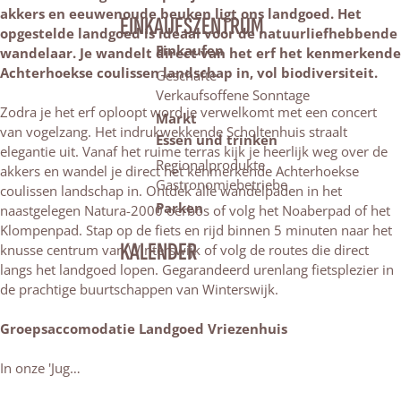
akkers en eeuwenoude beuken ligt ons landgoed. Het
EINKAUFSZENTRUM
opgestelde landgoed is ideaal voor de natuurliefhebbende
Einkaufen
wandelaar. Je wandelt direct van het erf het kenmerkende
Achterhoekse coulissen landschap in, vol biodiversiteit.
Geschäfte
Verkaufsoffene Sonntage
Zodra je het erf oploopt word je verwelkomt met een concert
Markt
van vogelzang. Het indrukwekkende Scholtenhuis straalt
Essen und trinken
elegantie uit. Vanaf het ruime terras kijk je heerlijk weg over de
Regionalprodukte
akkers en wandel je direct het kenmerkende Achterhoekse
Gastronomiebetriebe
coulissen landschap in. Ontdek alle wandelpaden in het
Parken
naastgelegen Natura-2000 oerbos of volg het Noaberpad of het
Klompenpad. Stap op de fiets en rijd binnen 5 minuten naar het
KALENDER
knusse centrum van Winterswijk of volg de routes die direct
langs het landgoed lopen. Gegarandeerd urenlang fietsplezier in
de prachtige buurtschappen van Winterswijk.
Groepsaccomodatie Landgoed Vriezenhuis
In onze 'Jug…