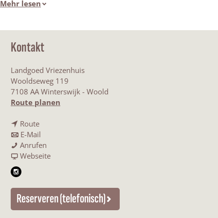
Mehr lesen
Kontakt
Landgoed Vriezenhuis
Wooldseweg 119
7108 AA Winterswijk - Woold
b
Route planen
i
b
s
Route
i
b
L
E-Mail
s
i
L
a
Anrufen
L
s
a
a
n
Webseite
a
L
n
b
d
I
n
a
d
L
g
n
d
n
g
a
o
Reserveren (telefonisch)
s
g
d
o
n
e
t
o
g
e
d
d