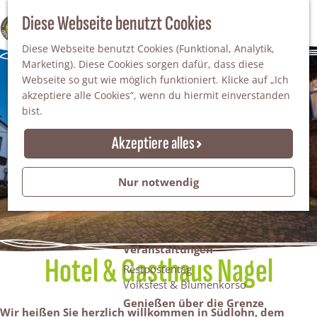
Da staunt man!
S
Diese Webseite benutzt Cookies
100% WINTERSWIJK
Freiheitsbäume
u
M
Natur
Diese Webseite benutzt Cookies (Funktional, Analytik,
c
e
Marketing). Diese Cookies sorgen dafür, dass diese
h
n
Naturgebiete
Webseite so gut wie möglich funktioniert. Klicke auf „Ich
e
ü
Nationaler Landschaftspark Winterswijk
akzeptiere alle Cookies“, wenn du hiermit einverstanden
n
Der Steingrube
bist.
Erholungssee Hilgelo
Gärten & Parks
Akzeptiere alles
Übernachten
Campingplätze & Ferienparks
Nur notwendig
Gruppenunterkünfte
Bed & Breakfasts
Ferienhäuser
Hotels
Veranstaltungen
Hotel & Gasthaus Nagel
Restpostentag
Volksfest & Blumenkorso
Genießen über die Grenze
Wir heißen Sie herzlich willkommen in Südlohn, dem