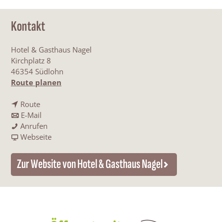
Kontakt
Hotel & Gasthaus Nagel
Kirchplatz 8
46354 Südlohn
b
Route planen
i
b
s
Route
i
b
H
E-Mail
s
i
H
o
Anrufen
H
s
o
a
t
Webseite
o
H
t
b
e
t
o
e
H
l
Zur Website von Hotel & Gasthaus Nagel
e
t
l
o
&
l
e
&
t
G
&
l
G
e
a
G
&
a
l
s
a
G
s
&
t