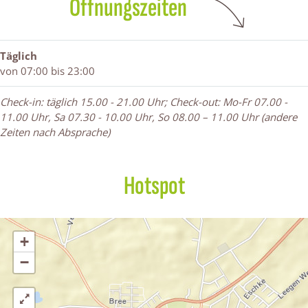
Öffnungszeiten
s
a
t
G
h
t
s
h
a
a
h
t
a
s
u
a
h
u
t
s
Täglich
u
a
s
h
N
von 07:00 bis 23:00
s
u
N
a
a
N
s
a
u
g
Check-in: täglich 15.00 - 21.00 Uhr; Check-out: Mo-Fr 07.00 -
a
N
g
s
e
11.00 Uhr, Sa 07.30 - 10.00 Uhr, So 08.00 – 11.00 Uhr (andere
g
a
e
N
l
Zeiten nach Absprache)
e
g
l
a
l
e
g
l
e
Hotspot
l
+
−