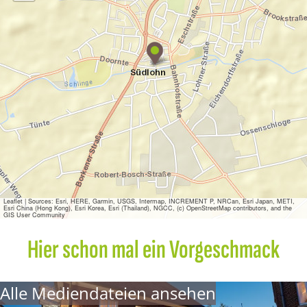
H
o
t
e
l
&
G
a
s
t
h
a
u
s
Leaflet
|
Sources: Esri, HERE, Garmin, USGS, Intermap, INCREMENT P, NRCan, Esri Japan, METI,
Esri China (Hong Kong), Esri Korea, Esri (Thailand), NGCC, (c) OpenStreetMap contributors, and the
N
GIS User Community
a
g
Hier schon mal ein Vorgeschmack
e
l
Alle Mediendateien ansehen