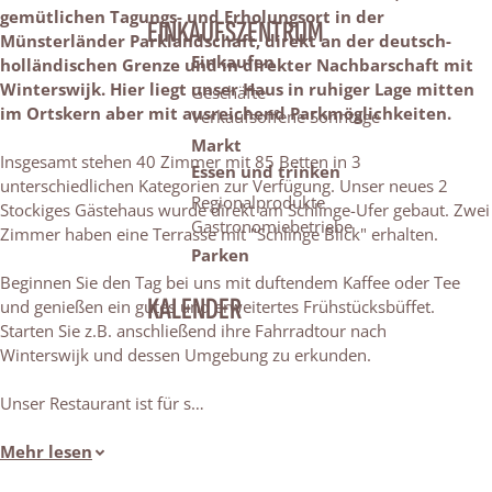
gemütlichen Tagungs- und Erholungsort in der
EINKAUFSZENTRUM
Münsterländer Parklandschaft, direkt an der deutsch-
Einkaufen
holländischen Grenze und in direkter Nachbarschaft mit
Winterswijk. Hier liegt unser Haus in ruhiger Lage mitten
Geschäfte
im Ortskern aber mit ausreichend Parkmöglichkeiten.
Verkaufsoffene Sonntage
Markt
Insgesamt stehen 40 Zimmer mit 85 Betten in 3
Essen und trinken
unterschiedlichen Kategorien zur Verfügung. Unser neues 2
Regionalprodukte
Stockiges Gästehaus wurde direkt am Schlinge-Ufer gebaut. Zwei
Gastronomiebetriebe
Zimmer haben eine Terrasse mit "Schlinge Blick" erhalten.
Parken
Beginnen Sie den Tag bei uns mit duftendem Kaffee oder Tee
KALENDER
und genießen ein gutes und erweitertes Frühstücksbüffet.
Starten Sie z.B. anschließend ihre Fahrradtour nach
Winterswijk und dessen Umgebung zu erkunden.
Unser Restaurant ist für s…
Mehr lesen