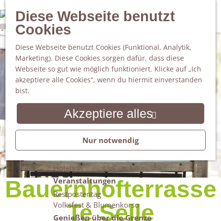
Mondriaan
S
Diese Webseite benutzt
100%
Da staunt man!
u
M
Cookies
Freiheitsbäume
c
e
WINTERSWIJK
Natur
h
n
Diese Webseite benutzt Cookies (Funktional, Analytik,
Naturgebiete
e
ü
Marketing). Diese Cookies sorgen dafür, dass diese
Nationaler Landschaftspark Winterswijk
n
Webseite so gut wie möglich funktioniert. Klicke auf „Ich
Der Steingrube
akzeptiere alle Cookies“, wenn du hiermit einverstanden
Erholungssee Hilgelo
bist.
Gärten & Parks
Übernachten
Akzeptiere alles
Campingplätze & Ferienparks
Gruppenunterkünfte
Nur notwendig
Bed & Breakfasts
Ferienhäuser
Hotels
Veranstaltungen
Bauernhofterrasse
Restpostentag
Volksfest & Blumenkorso
Te Selle
Genießen über die Grenze