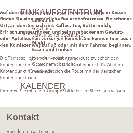
EINKAUFSZENTRUM
Auf dem Milchviehbetrieb der Familie Te Selle in Ratum
finden Sie eine gemütliche Bauernhofterrasse. Ein schöner
Einkaufen
Ort, an dem Sie sich mit Kaffee, Tee, Buttermilch,
Geschäfte
Erfrischungsgetränken und selbstgebackenem Gewürz-
Verkaufsoffene Sonntage
oder Apfelkuchen versorgen können. Sie können hier auch
Markt
den Komiezenweg zu Fuß oder mit dem Fahrrad beginnen.
Essen und trinken
Regionalprodukte
Die Terrasse liegt an der Kreuzungsradroute zwischen den
Gastronomiebetriebe
Knotenpunkten 11 und 32 und am Knotenpunkt 45. Ab dem
Knotenpunkt 45 verbindet sich die Route mit der deutschen
Parken
Knotenpunktroute.
KALENDER
Kommen Sie mit einer Gruppe? Bitte lassen Sie es uns wissen.
Kontakt
Boerderijterras Te Selle