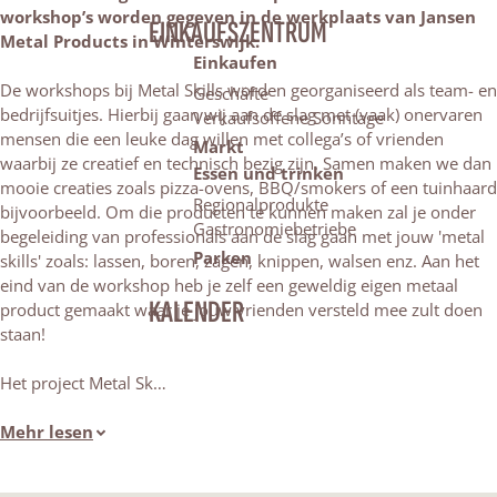
workshop’s worden gegeven in de werkplaats van Jansen
EINKAUFSZENTRUM
Metal Products in Winterswijk.
Einkaufen
De workshops bij Metal Skills worden georganiseerd als team- en
Geschäfte
bedrijfsuitjes. Hierbij gaan wij aan de slag met (vaak) onervaren
Verkaufsoffene Sonntage
mensen die een leuke dag willen met collega’s of vrienden
Markt
waarbij ze creatief en technisch bezig zijn. Samen maken we dan
Essen und trinken
mooie creaties zoals pizza-ovens, BBQ/smokers of een tuinhaard
Regionalprodukte
bijvoorbeeld. Om die producten te kunnen maken zal je onder
Gastronomiebetriebe
begeleiding van professionals aan de slag gaan met jouw 'metal
Parken
skills' zoals: lassen, boren, zagen, knippen, walsen enz. Aan het
eind van de workshop heb je zelf een geweldig eigen metaal
KALENDER
product gemaakt waar je jouw vrienden versteld mee zult doen
staan!
Het project Metal Sk…
Mehr lesen