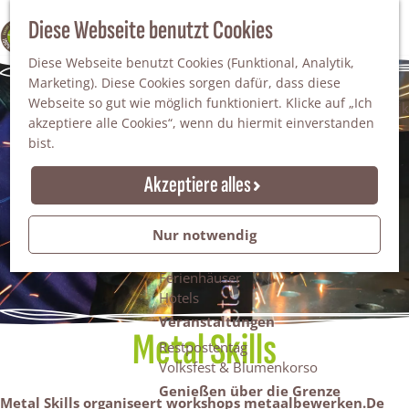
Da staunt man!
S
Diese Webseite benutzt Cookies
100% WINTERSWIJK
Freiheitsbäume
u
M
Natur
Diese Webseite benutzt Cookies (Funktional, Analytik,
c
e
Marketing). Diese Cookies sorgen dafür, dass diese
h
n
Naturgebiete
Webseite so gut wie möglich funktioniert. Klicke auf „Ich
e
ü
Nationaler Landschaftspark Winterswijk
akzeptiere alle Cookies“, wenn du hiermit einverstanden
n
Der Steingrube
bist.
Erholungssee Hilgelo
Gärten & Parks
Akzeptiere alles
Übernachten
Campingplätze & Ferienparks
Nur notwendig
Gruppenunterkünfte
Bed & Breakfasts
Ferienhäuser
Hotels
Veranstaltungen
Metal Skills
Restpostentag
Volksfest & Blumenkorso
Genießen über die Grenze
Metal Skills organiseert workshops metaalbewerken.De