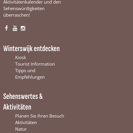
Aktivitätenkalender und den
Sehenswürdigkeiten
überraschen!
F
Y
I
a
o
n
c
u
s
Winterswijk entdecken
e
T
t
b
u
a
Kiosk
o
b
g
Tourist Information
o
e
r
Tipps und
k
W
a
Empfehlungen
W
i
m
i
n
W
Sehenswertes &
n
t
i
t
e
n
Aktivitäten
e
r
t
r
s
e
Planen Sie Ihren Besuch
s
w
r
Aktivitäten
w
i
s
Natur