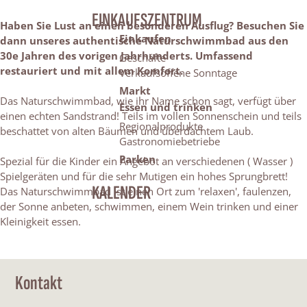
EINKAUFSZENTRUM
Haben Sie Lust an einen besonderen Ausflug? Besuchen Sie
Einkaufen
dann unseres authentische
Naturschwimmbad aus den
30e Jahren des vorigen Jahrhunderts. Umfassend
Geschäfte
restauriert und mit allem Komfort.
Verkaufsoffene Sonntage
Markt
Das Naturschwimmbad, wie ihr Name schon sagt, verfügt über
Essen und trinken
einen echten Sandstrand! Teils im vollen Sonnenschein und teils
Regionalprodukte
beschattet von alten Bäumen und überdachtem Laub.
Gastronomiebetriebe
Parken
Spezial für die Kinder ein Angebot an verschiedenen ( Wasser )
Spielgeräten und für die sehr Mutigen ein hohes Sprungbrett!
KALENDER
Das Naturschwimmbad ist einen Ort zum 'relaxen', faulenzen,
der Sonne anbeten, schwimmen, einem Wein trinken und einer
Kleinigkeit essen.
Kontakt