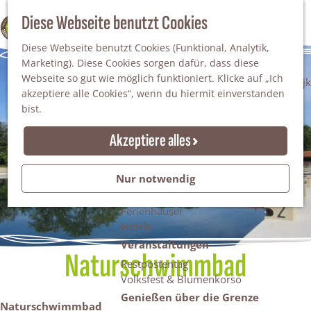
Da staunt man!
S
Diese Webseite benutzt Cookies
100% WINTERSWIJK
Freiheitsbäume
u
M
Natur
Diese Webseite benutzt Cookies (Funktional, Analytik,
c
e
Marketing). Diese Cookies sorgen dafür, dass diese
h
n
Naturgebiete
Webseite so gut wie möglich funktioniert. Klicke auf „Ich
e
ü
Nationaler Landschaftspark Winterswijk
akzeptiere alle Cookies“, wenn du hiermit einverstanden
n
Der Steingrube
bist.
Erholungssee Hilgelo
Gärten & Parks
Akzeptiere alles
Übernachten
Campingplätze & Ferienparks
Nur notwendig
Gruppenunterkünfte
Bed & Breakfasts
Ferienhäuser
Hotels
Veranstaltungen
Naturschwimmbad
Restpostentag
Volksfest & Blumenkorso
Genießen über die Grenze
Naturschwimmbad