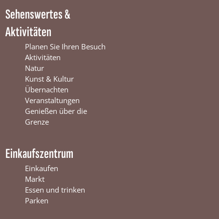
i
n
W
Sehenswertes &
n
t
i
t
e
n
Aktivitäten
e
r
t
r
s
e
Planen Sie Ihren Besuch
s
w
r
Aktivitäten
w
i
s
Natur
i
j
w
Kunst & Kultur
j
k
i
Übernachten
k
j
Veranstaltungen
k
Genießen über die
Grenze
Einkaufszentrum
Einkaufen
Markt
Essen und trinken
Parken