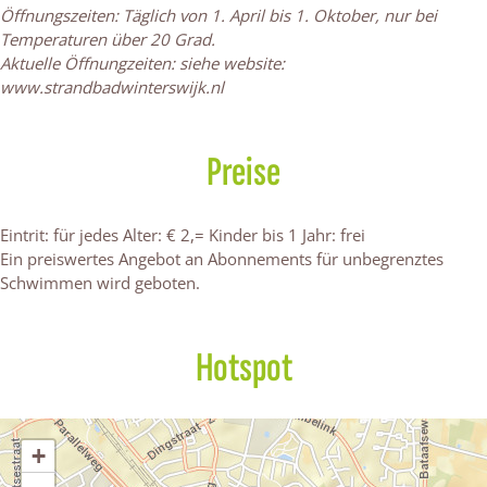
i
t
b
m
a
m
d
Öffnungszeiten: Täglich von 1. April bis 1. Oktober, nur bei
m
u
a
b
d
m
Temperaturen über 20 Grad.
m
r
d
a
b
Aktuelle Öffnungzeiten: siehe website:
b
s
d
a
www.strandbadwinterswijk.nl
a
c
d
d
h
w
Preise
i
m
m
Eintrit: für jedes Alter: € 2,= Kinder bis 1 Jahr: frei
b
Ein preiswertes Angebot an Abonnements für unbegrenztes
a
Schwimmen wird geboten.
d
Hotspot
+