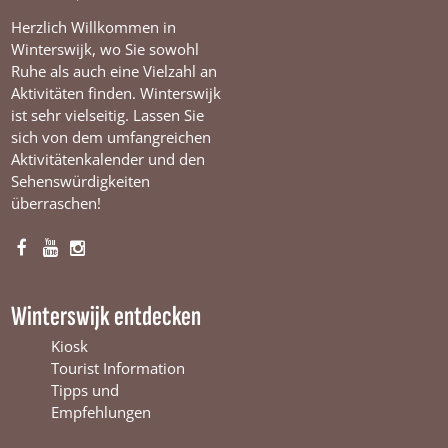
Herzlich Willkommen in
Winterswijk, wo Sie sowohl
Ruhe als auch eine Vielzahl an
Aktivitäten finden. Winterswijk
ist sehr vielseitig. Lassen Sie
sich von dem umfangreichen
Aktivitätenkalender und den
Sehenswürdigkeiten
überraschen!
F
Y
I
a
o
n
c
u
s
Winterswijk entdecken
e
T
t
b
u
a
Kiosk
o
b
g
Tourist Information
o
e
r
Tipps und
k
W
a
Empfehlungen
W
i
m