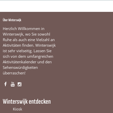
Über Winterswijk
Herzlich Willkommen in
Winterswijk, wo Sie sowohl
Ruhe als auch eine Vielzahl an
Aktivitäten finden. Winterswijk
ist sehr vielseitig. Lassen Sie
sich von dem umfangreichen
Aktivitätenkalender und den
Sehenswürdigkeiten
überraschen!
F
Y
I
a
o
n
c
u
s
Winterswijk entdecken
e
T
t
b
u
a
Kiosk