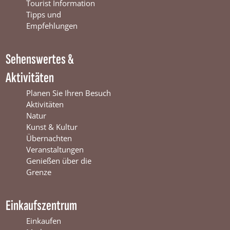
o
b
g
Tourist Information
o
e
r
Tipps und
k
W
a
Empfehlungen
W
i
m
i
n
W
Sehenswertes &
n
t
i
t
e
n
Aktivitäten
e
r
t
r
s
e
Planen Sie Ihren Besuch
s
w
r
Aktivitäten
w
i
s
Natur
i
j
w
Kunst & Kultur
j
k
i
Übernachten
k
j
Veranstaltungen
k
Genießen über die
Grenze
Einkaufszentrum
Einkaufen