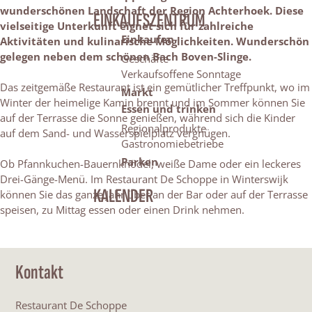
wunderschönen Landschaft der Region Achterhoek. Diese
EINKAUFSZENTRUM
vielseitige Unterkunft eignet sich für zahlreiche
Einkaufen
Aktivitäten und kulinarische Möglichkeiten. Wunderschön
gelegen neben dem schönen Bach Boven-Slinge.
Geschäfte
Verkaufsoffene Sonntage
Das zeitgemäße Restaurant ist ein gemütlicher Treffpunkt, wo im
Markt
Winter der heimelige Kamin brennt und im Sommer können Sie
Essen und trinken
auf der Terrasse die Sonne genießen, während sich die Kinder
Regionalprodukte
auf dem Sand- und Wasserspielplatz vergnügen.
Gastronomiebetriebe
Parken
Ob Pfannkuchen-Bauernknödel, weiße Dame oder ein leckeres
Drei-Gänge-Menü. Im Restaurant De Schoppe in Winterswijk
KALENDER
können Sie das ganze Jahr über an der Bar oder auf der Terrasse
speisen, zu Mittag essen oder einen Drink nehmen.
Kontakt
Restaurant De Schoppe