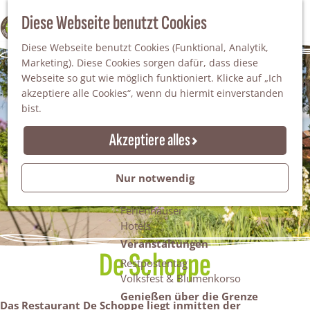
Da staunt man!
S
Diese Webseite benutzt Cookies
100% WINTERSWIJK
Freiheitsbäume
u
M
Natur
Diese Webseite benutzt Cookies (Funktional, Analytik,
c
e
Marketing). Diese Cookies sorgen dafür, dass diese
h
n
Naturgebiete
Webseite so gut wie möglich funktioniert. Klicke auf „Ich
e
ü
Nationaler Landschaftspark Winterswijk
akzeptiere alle Cookies“, wenn du hiermit einverstanden
n
Der Steingrube
bist.
Erholungssee Hilgelo
Gärten & Parks
Akzeptiere alles
Übernachten
Campingplätze & Ferienparks
Nur notwendig
Gruppenunterkünfte
Bed & Breakfasts
Ferienhäuser
Hotels
Veranstaltungen
De Schoppe
Restpostentag
Volksfest & Blumenkorso
Genießen über die Grenze
Das Restaurant De Schoppe liegt inmitten der