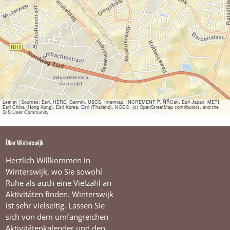
l
t
u
r
b
u
s
f
ä
h
r
t
Leaflet
|
Sources: Esri, HERE, Garmin, USGS, Intermap, INCREMENT P, NRCan, Esri Japan, METI,
Esri China (Hong Kong), Esri Korea, Esri (Thailand), NGCC, (c) OpenStreetMap contributors, and the
w
GIS User Community
i
e
d
Über Winterswijk
e
r
Herzlich Willkommen in
!
Winterswijk, wo Sie sowohl
Ruhe als auch eine Vielzahl an
Aktivitäten finden. Winterswijk
ist sehr vielseitig. Lassen Sie
sich von dem umfangreichen
Aktivitätenkalender und den