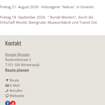
Freitag 21. August 2026: Holzsägerei ' Nahuis' in Groenlo.
Freitag 18. September 2026: " Runde Wenters", durch die
Ortschaft Woold, Steingrube, Museumfabrik und Transit Ost.
Kontakt
Boogie Woogie
Roelvinkstraat 2
7101 GN Winterswijk
b
Route planen
i
b
s
Route
i
b
K
E-Mail
s
i
K
u
Anrufen
K
s
u
a
l
Webseite
u
K
l
b
t