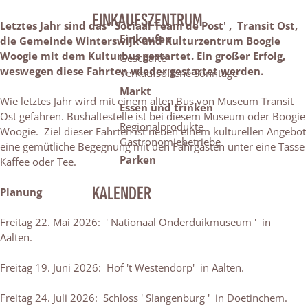
EINKAUFSZENTRUM
Letztes Jahr sind das ' Sociaal Team de Post' , Transit Ost,
Einkaufen
die Gemeinde Winterswijk und Kulturzentrum Boogie
Woogie mit dem Kulturbus gestartet. Ein großer Erfolg,
Geschäfte
weswegen diese Fahrten wieder gestartet werden.
Verkaufsoffene Sonntage
Markt
Wie letztes Jahr wird mit einem alten Bus von Museum Transit
Essen und trinken
Ost gefahren. Bushaltestelle ist bei diesem Museum oder Boogie
Regionalprodukte
Woogie. Ziel dieser Fahrten ist neben einem kulturellen Angebot
Gastronomiebetriebe
eine gemütliche Begegnung mit den Fahrgästen unter eine Tasse
Parken
Kaffee oder Tee.
KALENDER
Planung
Freitag 22. Mai 2026: ' Nationaal Onderduikmuseum ' in
Aalten.
Freitag 19. Juni 2026: Hof 't Westendorp' in Aalten.
Freitag 24. Juli 2026: Schloss ' Slangenburg ' in Doetinchem.