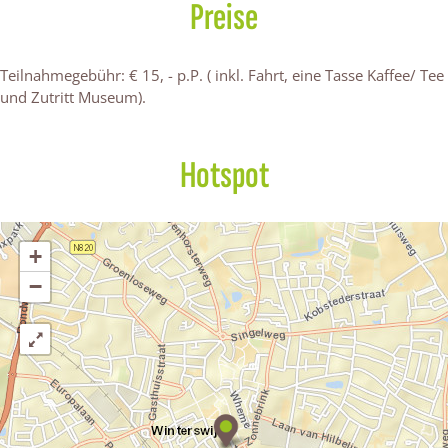
Preise
Teilnahmegebühr: € 15, - p.P. ( inkl. Fahrt, eine Tasse Kaffee/ Tee
und Zutritt Museum).
Hotspot
+
−
K
u