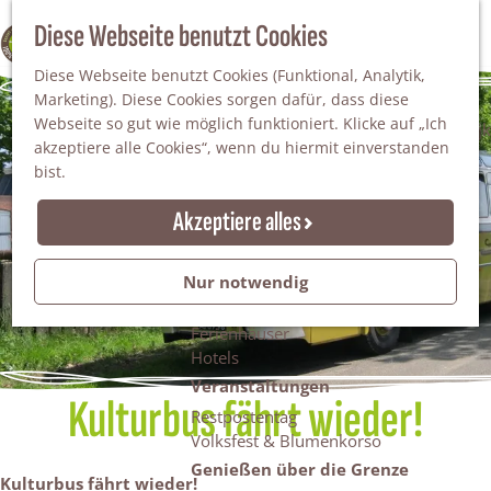
Da staunt man!
S
Diese Webseite benutzt Cookies
100% WINTERSWIJK
Freiheitsbäume
u
M
Natur
Diese Webseite benutzt Cookies (Funktional, Analytik,
c
e
Marketing). Diese Cookies sorgen dafür, dass diese
h
n
Naturgebiete
Webseite so gut wie möglich funktioniert. Klicke auf „Ich
e
ü
Nationaler Landschaftspark Winterswijk
akzeptiere alle Cookies“, wenn du hiermit einverstanden
n
Der Steingrube
bist.
Erholungssee Hilgelo
Gärten & Parks
Akzeptiere alles
Übernachten
Campingplätze & Ferienparks
Nur notwendig
Gruppenunterkünfte
Bed & Breakfasts
Ferienhäuser
Hotels
Veranstaltungen
Kulturbus fährt wieder!
Restpostentag
Volksfest & Blumenkorso
Genießen über die Grenze
Kulturbus fährt wieder!