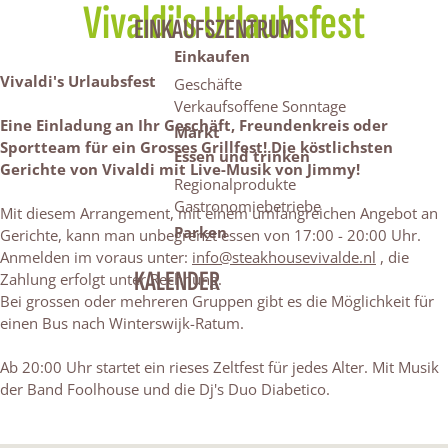
Vivaldi's Urlaubsfest
EINKAUFSZENTRUM
Einkaufen
Vivaldi's Urlaubsfest
Geschäfte
Verkaufsoffene Sonntage
Eine Einladung an Ihr Geschäft, Freundenkreis oder
Markt
Sportteam für ein Grosses Grillfest! Die köstlichsten
Essen und trinken
Gerichte von Vivaldi mit Live-Musik von Jimmy!
Regionalprodukte
Gastronomiebetriebe
Mit diesem Arrangement, mit einem umfangreichen Angebot an
Parken
Gerichte, kann man unbegrenzt essen von 17:00 - 20:00 Uhr.
Anmelden im voraus unter:
info@steakhousevivalde.nl
, die
KALENDER
Zahlung erfolgt unter Rechnung.
Bei grossen oder mehreren Gruppen gibt es die Möglichkeit für
einen Bus nach Winterswijk-Ratum.
Ab 20:00 Uhr startet ein rieses Zeltfest für jedes Alter. Mit Musik
der Band Foolhouse und die Dj's Duo Diabetico.