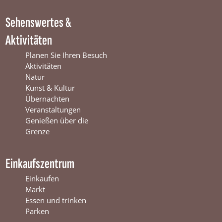
W
i
m
i
n
W
Sehenswertes &
n
t
i
t
e
n
Aktivitäten
e
r
t
r
s
e
Planen Sie Ihren Besuch
s
w
r
Aktivitäten
w
i
s
Natur
i
j
w
Kunst & Kultur
j
k
i
Übernachten
k
j
Veranstaltungen
k
Genießen über die
Grenze
Einkaufszentrum
Einkaufen
Markt
Essen und trinken
Parken