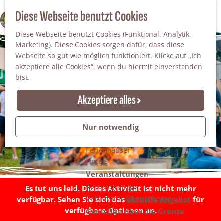
Da staunt man!
S
Diese Webseite benutzt Cookies
100% WINTERSWIJK
Freiheitsbäume
u
M
Natur
Diese Webseite benutzt Cookies (Funktional, Analytik,
c
e
Marketing). Diese Cookies sorgen dafür, dass diese
h
n
Naturgebiete
Webseite so gut wie möglich funktioniert. Klicke auf „Ich
e
ü
Nationaler Landschaftspark Winterswijk
akzeptiere alle Cookies“, wenn du hiermit einverstanden
n
Der Steingrube
bist.
Erholungssee Hilgelo
Gärten & Parks
Akzeptiere alles
Übernachten
Campingplätze & Ferienparks
Nur notwendig
Gruppenunterkünfte
Bed & Breakfasts
Ferienhäuser
Hotels
Veranstaltungen
Restpostentag
Es tut uns leid. Dieses Aktivität ist nicht mehr
Volksfest & Blumenkorso
verfügbar. Sehen Sie sich das
aktuelle Angebot
für
verfügbare Optionen an.
Genießen über die Grenze