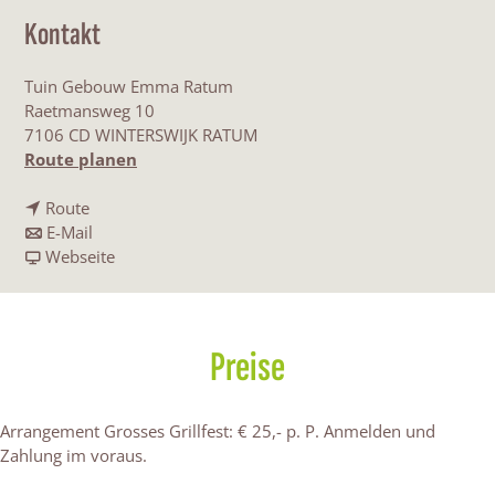
Kontakt
Tuin Gebouw Emma Ratum
Raetmansweg 10
7106 CD WINTERSWIJK RATUM
b
Route planen
i
b
s
Route
i
b
V
E-Mail
s
i
a
i
Webseite
V
s
b
v
i
V
V
a
v
i
i
l
a
v
v
d
Preise
l
a
a
i
d
l
l
'
i
d
d
s
Arrangement Grosses Grillfest: € 25,- p. P. Anmelden und
'
i
i
U
Zahlung im voraus.
s
'
'
r