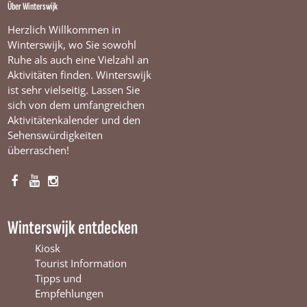
Über Winterswijk
Herzlich Willkommen in
Winterswijk, wo Sie sowohl
Ruhe als auch eine Vielzahl an
Aktivitäten finden. Winterswijk
ist sehr vielseitig. Lassen Sie
sich von dem umfangreichen
Aktivitätenkalender und den
Sehenswürdigkeiten
überraschen!
F
Y
I
a
o
n
c
u
s
Winterswijk entdecken
e
T
t
b
u
a
Kiosk
o
b
g
Tourist Information
o
e
r
Tipps und
k
W
a
Empfehlungen