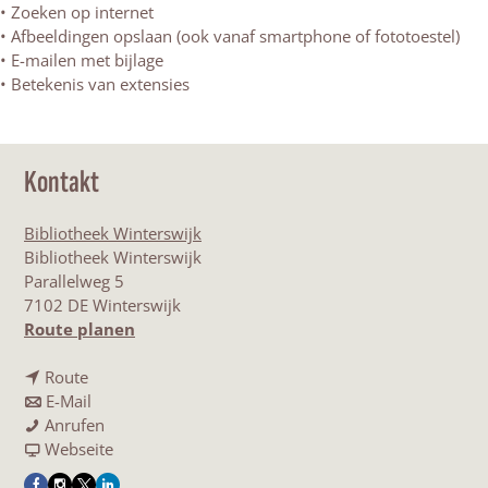
• Zoeken op internet
• Afbeeldingen opslaan (ook vanaf smartphone of fototoestel)
• E-mailen met bijlage
• Betekenis van extensies
Kontakt
Bibliotheek Winterswijk
Bibliotheek Winterswijk
Parallelweg 5
7102 DE Winterswijk
b
Route planen
i
b
s
Route
i
b
W
E-Mail
s
i
W
e
Anrufen
W
s
e
a
r
Webseite
e
W
r
b
k