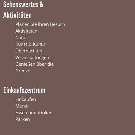
Sehenswertes &
n
t
i
t
e
n
Aktivitäten
e
r
t
r
s
e
Planen Sie Ihren Besuch
s
w
r
Aktivitäten
w
i
s
Natur
i
j
w
Kunst & Kultur
j
k
i
Übernachten
k
j
Veranstaltungen
k
Genießen über die
Grenze
Einkaufszentrum
Einkaufen
Markt
Essen und trinken
Parken