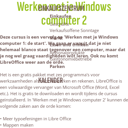
Werken met je Windows
EINKAUFSZENTRUM
computer 2
Einkaufen
Geschäfte
Verkaufsoffene Sonntage
Deze cursus is een vervolg op 'Werken met je Windows
Markt
computer 1: de start'. We gaan er vanuit dat je niet
Essen und trinken
helemaal blanco staat tegenover een computer, maar dat
Regionalprodukte
je nog wel graag vaardigheden wilt leren. Ook nu komt
Gastronomiebetriebe
LibreOffice weer aan de orde.
Parken
Het is een gratis pakket met zes programma's voor
KALENDER
werkzaamheden als tekstverwerken en rekenen. LibreOffice is
een volwaardige vervanger van Microsoft Office (Word, Excel
etc.). Het is gratis te downloaden en wordt tijdens de cursus
geïnstalleerd. In 'Werken met je Windows computer 2' kunnen de
volgende zaken aan de orde komen:
• Meer typoefeningen in Libre Office
• Mappen maken