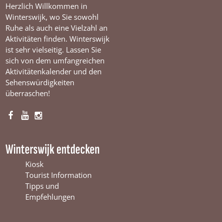
o
Herzlich Willkommen in
m
Winterswijk, wo Sie sowohl
p
Ruhe als auch eine Vielzahl an
u
Aktivitäten finden. Winterswijk
t
e
ist sehr vielseitig. Lassen Sie
r
sich von dem umfangreichen
2
Aktivitätenkalender und den
Sehenswürdigkeiten
überraschen!
F
Y
I
a
o
n
c
u
s
Winterswijk entdecken
e
T
t
b
u
a
Kiosk
o
b
g
Tourist Information
o
e
r
Tipps und
k
W
a
Empfehlungen
W
i
m
i
n
W