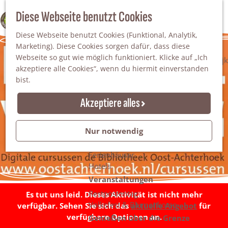
Da staunt man!
S
Diese Webseite benutzt Cookies
100% WINTERSWIJK
Freiheitsbäume
u
M
Natur
Diese Webseite benutzt Cookies (Funktional, Analytik,
c
e
Marketing). Diese Cookies sorgen dafür, dass diese
h
n
Naturgebiete
Webseite so gut wie möglich funktioniert. Klicke auf „Ich
e
ü
Nationaler Landschaftspark Winterswijk
akzeptiere alle Cookies“, wenn du hiermit einverstanden
n
Der Steingrube
bist.
Erholungssee Hilgelo
Gärten & Parks
Akzeptiere alles
Übernachten
Campingplätze & Ferienparks
Nur notwendig
Gruppenunterkünfte
Bed & Breakfasts
Ferienhäuser
Hotels
Veranstaltungen
Restpostentag
Es tut uns leid. Dieses Aktivität ist nicht mehr
Volksfest & Blumenkorso
verfügbar. Sehen Sie sich das
aktuelle Angebot
für
verfügbare Optionen an.
Genießen über die Grenze