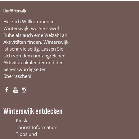
e
f
Über Winterswijk
e
n
Herzlich Willkommen in
#
Winterswijk, wo Sie sowohl
4
Ruhe als auch eine Vielzahl an
Aktivitäten finden. Winterswijk
ist sehr vielseitig. Lassen Sie
sich von dem umfangreichen
Aktivitätenkalender und den
Sehenswürdigkeiten
überraschen!
F
Y
I
a
o
n
c
u
s
Winterswijk entdecken
e
T
t
b
u
a
Kiosk
o
b
g
Tourist Information
o
e
r
Tipps und