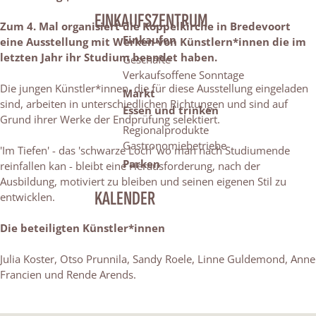
EINKAUFSZENTRUM
Zum 4. Mal organisiert die Koppelkirche in Bredevoort
Einkaufen
eine Ausstellung mit Werken von Künstlern*innen die im
letzten Jahr ihr Studium beendet haben.
Geschäfte
Verkaufsoffene Sonntage
Die jungen Künstler*innen, die für diese Ausstellung eingeladen
Markt
sind, arbeiten in unterschiedlichen Richtungen und sind auf
Essen und trinken
Grund ihrer Werke der Endprüfung selektiert.
Regionalprodukte
Gastronomiebetriebe
'Im Tiefen' - das 'schwarze Loch' wo man nach Studiumende
Parken
reinfallen kan - bleibt eine Herausforderung, nach der
Ausbildung, motiviert zu bleiben und seinen eigenen Stil zu
KALENDER
entwicklen.
Die beteiligten Künstler*innen
Julia Koster, Otso Prunnila, Sandy Roele, Linne Guldemond, Anne
Francien und Rende Arends.