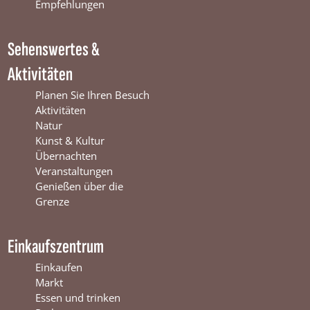
k
W
a
Empfehlungen
W
i
m
i
n
W
Sehenswertes &
n
t
i
t
e
n
Aktivitäten
e
r
t
r
s
e
Planen Sie Ihren Besuch
s
w
r
Aktivitäten
w
i
s
Natur
i
j
w
Kunst & Kultur
j
k
i
Übernachten
k
j
Veranstaltungen
k
Genießen über die
Grenze
Einkaufszentrum
Einkaufen
Markt
Essen und trinken