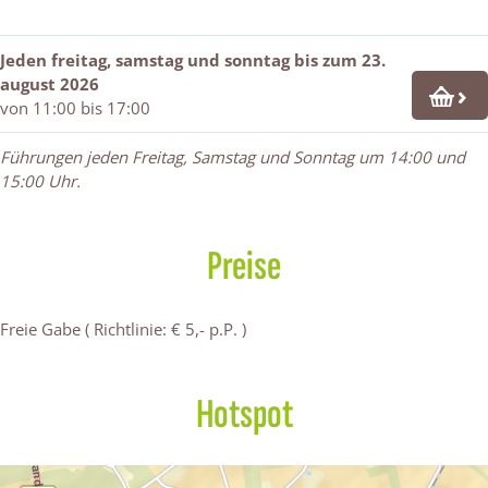
K
m
n
u
u
|
o
K
g
n
n
I
p
o
|
g
g
m
Jeden freitag, samstag und sonntag bis zum 23.
p
p
I
|
|
T
august 2026
e
p
m
I
I
i
von 11:00 bis 17:00
l
e
T
m
m
e
k
l
i
T
T
f
Führungen jeden Freitag, Samstag und Sonntag um 14:00 und
e
k
e
i
i
e
15:00 Uhr.
r
e
f
e
e
n
k
r
e
f
f
#
k
n
e
e
4
Preise
#
n
n
4
#
#
4
4
Freie Gabe ( Richtlinie: € 5,- p.P. )
Hotspot