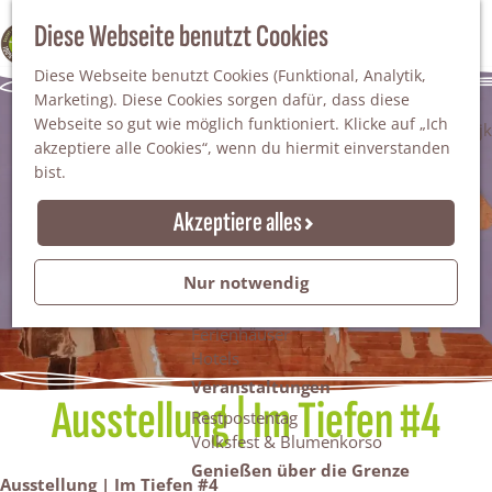
Da staunt man!
S
Diese Webseite benutzt Cookies
100% WINTERSWIJK
Freiheitsbäume
u
M
Natur
Diese Webseite benutzt Cookies (Funktional, Analytik,
c
e
Marketing). Diese Cookies sorgen dafür, dass diese
h
n
Naturgebiete
Webseite so gut wie möglich funktioniert. Klicke auf „Ich
e
ü
Nationaler Landschaftspark Winterswijk
akzeptiere alle Cookies“, wenn du hiermit einverstanden
n
Der Steingrube
bist.
Erholungssee Hilgelo
Gärten & Parks
Akzeptiere alles
Übernachten
Campingplätze & Ferienparks
Nur notwendig
Gruppenunterkünfte
Bed & Breakfasts
Ferienhäuser
Hotels
Veranstaltungen
Ausstellung | Im Tiefen #4
Restpostentag
Volksfest & Blumenkorso
Genießen über die Grenze
Ausstellung | Im Tiefen #4