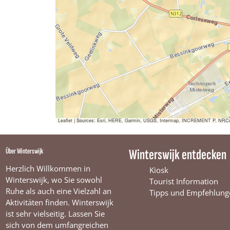
f
Leaflet
|
Sources: Esri, HERE, Garmin, USGS, Intermap, INCREMENT P, NRCan, E
Über Winterswijk
Winterswijk entdecken
Herzlich Willkommen in
Kiosk
Winterswijk, wo Sie sowohl
Tourist Information
Ruhe als auch eine Vielzahl an
Tipps und Empfehlung
Aktivitäten finden. Winterswijk
ist sehr vielseitig. Lassen Sie
sich von dem umfangreichen