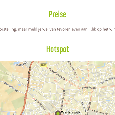
Preise
orstelling, maar meld je wel van tevoren even aan! Klik op het w
Hotspot
K
i