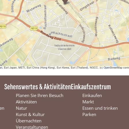
n
d
e
r
v
o
o
r
s
t
e
l
l
sri Japan, METI, Esri China (Hong Kong), Esri Korea, Esri (Thailand), NGCC, (c) OpenStreetMap contr
i
n
g
Sehenswertes & Aktivitäten
Einkaufszentrum
|
P
Planen Sie Ihren Besuch
Einkaufen
e
Aktivitäten
Markt
t
en
Natur
Essen und trinken
e
r
Kunst & Kultur
Parken
z
Übernachten
o
Veranstaltungen