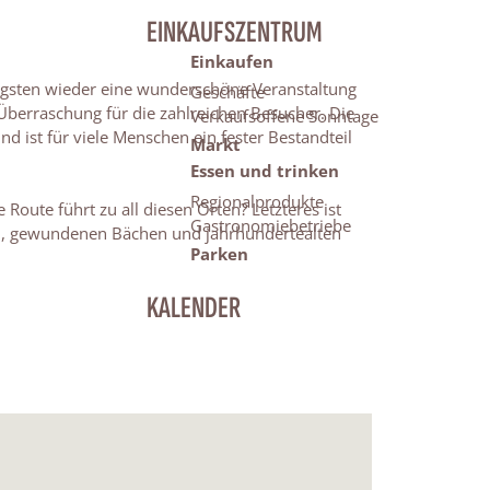
EINKAUFSZENTRUM
Einkaufen
Pfingsten wieder eine wunderschöne Veranstaltung
Geschäfte
Überraschung für die zahlreichen Besucher. Die
Verkaufsoffene Sonntage
d ist für viele Menschen ein fester Bestandteil
Markt
Essen und trinken
Regionalprodukte
ute führt zu all diesen Orten? Letzteres ist
Gastronomiebetriebe
ten, gewundenen Bächen und jahrhundertealten
Parken
KALENDER