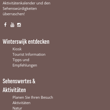
Aktivitätenkalender und den
Sehenswürdigkeiten
überraschen!
F
Y
I
a
o
n
c
u
s
Winterswijk entdecken
e
T
t
b
u
a
Kiosk
o
b
g
Tourist Information
o
e
r
Tipps und
k
W
a
Empfehlungen
W
i
m
i
n
W
Sehenswertes &
n
t
i
t
e
n
Aktivitäten
e
r
t
r
s
e
Planen Sie Ihren Besuch
s
w
r
Aktivitäten
w
i
s
Natur