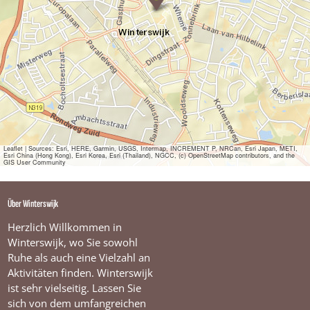
L
S
O
N
S
c
h
o
e
n
e
n
Leaflet
|
Sources: Esri, HERE, Garmin, USGS, Intermap, INCREMENT P, NRCan, Esri Japan, METI,
Esri China (Hong Kong), Esri Korea, Esri (Thailand), NGCC, (c) OpenStreetMap contributors, and the
GIS User Community
Über Winterswijk
Herzlich Willkommen in
Winterswijk, wo Sie sowohl
Ruhe als auch eine Vielzahl an
Aktivitäten finden. Winterswijk
ist sehr vielseitig. Lassen Sie
sich von dem umfangreichen