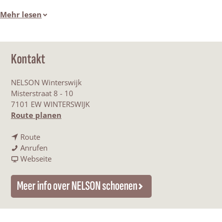
Mehr lesen
Kontakt
NELSON Winterswijk
Misterstraat 8 - 10
7101 EW WINTERSWIJK
b
Route planen
i
b
s
Route
i
N
N
Anrufen
s
E
a
E
Webseite
N
L
b
L
E
S
N
S
Meer info over NELSON schoenen
L
O
E
O
S
N
L
N
O
S
S
S