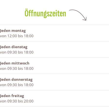
N
c
O
c
S
h
N
h
Öffnungszeiten
c
o
S
o
h
e
c
e
o
n
h
n
e
e
o
e
Jeden montag
n
n
e
n
von 12:00 bis 18:00
e
n
n
e
Jeden dienstag
n
von 09:30 bis 18:00
Jeden mittwoch
von 09:30 bis 18:00
Jeden donnerstag
von 09:30 bis 18:00
Jeden freitag
von 09:30 bis 20:00