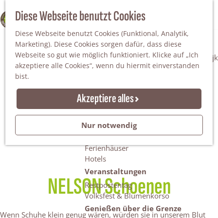
Da staunt man!
S
Diese Webseite benutzt Cookies
100% WINTERSWIJK
Freiheitsbäume
u
M
Natur
Diese Webseite benutzt Cookies (Funktional, Analytik,
c
e
Marketing). Diese Cookies sorgen dafür, dass diese
h
n
Naturgebiete
Webseite so gut wie möglich funktioniert. Klicke auf „Ich
e
ü
Nationaler Landschaftspark Winterswijk
akzeptiere alle Cookies“, wenn du hiermit einverstanden
n
Der Steingrube
bist.
Erholungssee Hilgelo
Gärten & Parks
Akzeptiere alles
Übernachten
Campingplätze & Ferienparks
Nur notwendig
Gruppenunterkünfte
Bed & Breakfasts
Ferienhäuser
Hotels
Veranstaltungen
NELSON Schoenen
Restpostentag
Volksfest & Blumenkorso
Genießen über die Grenze
Wenn Schuhe klein genug wären, würden sie in unserem Blut