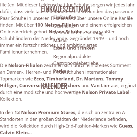
fließen. Mit dieser Leidenschaft für Schuhe sorgen wir jedes Jahr
EINKAUFSZENTRUM
dafür, dass viele tausend Kundinnen und Kunden das passende
Einkaufen
Paar Schuhe in unseren Filialen und über unsere Online-Kanäle
finden. Mit über
100 Nelson-Filialen
und einem erfolgreichen
Geschäfte
Online-Vertrieb gehört
Nelson Schuhe
zu den größten
Verkaufsoffene Sonntage
Schuhhändlern der Niederlande. Gegründet 1949 – und noch
Markt
immer ein fortschrittliches und ambitioniertes
Essen und trinken
Familienunternehmen.
Regionalprodukte
Gastronomiebetriebe
Die
Nelson-Filialen
zeichnen sich durch ein breites Sortiment
Parken
an Damen-, Herren- und Kinderschuhen internationaler
Topmarken wie
Ecco, Timberland, Dr. Martens, Tommy
KALENDER
Hilfiger, Converse, Gabor, Skechers
und
Van Lier
aus, ergänzt
durch eine modische und hochwertige
Nelson Private Label
-
Kollektion.
In den
13 Nelson Premium Stores
, die sich an zentralen A-
Standorten in den großen Städten der Niederlande befinden,
wird die Kollektion durch High-End-Fashion-Marken wie
Guess,
Calvin Klein…