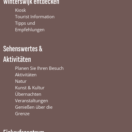
Winterswijk entdecken
e
T
t
b
u
a
Kiosk
o
b
g
Tourist Information
o
e
r
Tipps und
k
W
a
Empfehlungen
W
i
m
i
n
W
Sehenswertes &
n
t
i
t
e
n
Aktivitäten
e
r
t
r
s
e
Planen Sie Ihren Besuch
s
w
r
Aktivitäten
w
i
s
Natur
i
j
w
Kunst & Kultur
j
k
i
Übernachten
k
j
Veranstaltungen
k
Genießen über die
Grenze