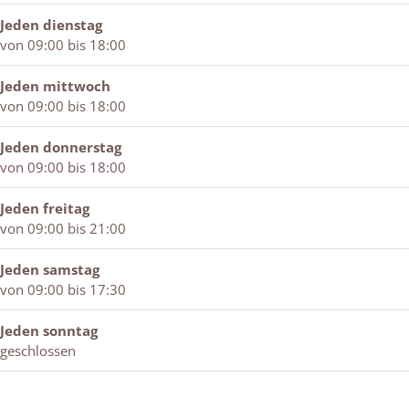
n
i
w
j
s
k
o
j
i
k
w
Jeden dienstag
W
k
j
i
von 09:00 bis 18:00
i
k
j
n
k
Jeden mittwoch
t
von 09:00 bis 18:00
e
r
Jeden donnerstag
s
von 09:00 bis 18:00
w
i
Jeden freitag
j
von 09:00 bis 21:00
k
Jeden samstag
von 09:00 bis 17:30
Jeden sonntag
geschlossen