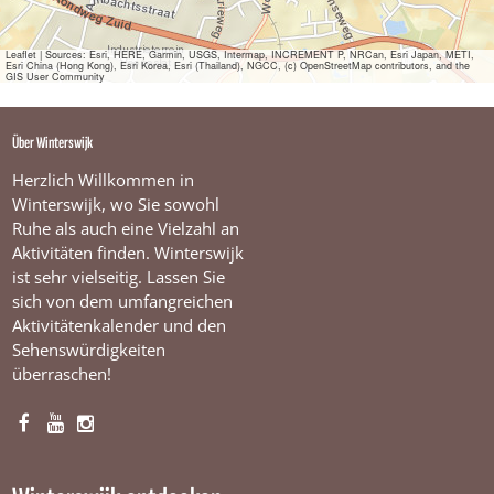
e
r
s
Leaflet
|
Sources: Esri, HERE, Garmin, USGS, Intermap, INCREMENT P, NRCan, Esri Japan, METI,
Esri China (Hong Kong), Esri Korea, Esri (Thailand), NGCC, (c) OpenStreetMap contributors, and the
w
GIS User Community
i
j
k
Über Winterswijk
Herzlich Willkommen in
Winterswijk, wo Sie sowohl
Ruhe als auch eine Vielzahl an
Aktivitäten finden. Winterswijk
ist sehr vielseitig. Lassen Sie
sich von dem umfangreichen
Aktivitätenkalender und den
Sehenswürdigkeiten
überraschen!
F
Y
I
a
o
n
c
u
s