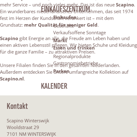
mehr Service – und noch vieles mehr. Das ist das neue
Scapino
.
EINKAUFSZENTRUM
Ein wunderbares niederländisches Unternehmen, das seit 1974
Einkaufen
fest im Herzen der Kundschaft verankert ist – mit dem
Grundsatz:
mehr Qualität für weniger Geld
.
Geschäfte
Verkaufsoffene Sonntage
Scapino
gibt Energie an alle, die Freude am Leben haben und
Markt
einen aktiven Lebensstil pflegen. Wir bieten Schuhe und Kleidung
Essen und trinken
für die ganze Familie – zu attraktiven Preisen.
Regionalprodukte
Gastronomiebetriebe
Unsere Filialen finden Sie in den gesamten Niederlanden.
Parken
Außerdem entdecken Sie unsere umfangreiche Kollektion auf
Scapino.nl
.
KALENDER
Kontakt
Scapino Winterswijk
Wooldstraat 29
7101 NM WINTERSWIJK