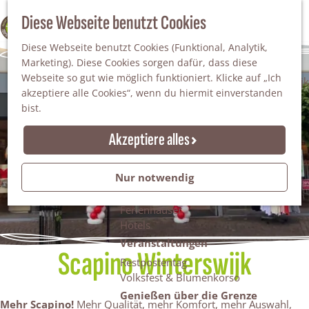
Da staunt man!
S
Diese Webseite benutzt Cookies
100% WINTERSWIJK
Freiheitsbäume
u
M
Natur
Diese Webseite benutzt Cookies (Funktional, Analytik,
c
e
Marketing). Diese Cookies sorgen dafür, dass diese
h
n
Naturgebiete
Webseite so gut wie möglich funktioniert. Klicke auf „Ich
e
ü
Nationaler Landschaftspark Winterswijk
akzeptiere alle Cookies“, wenn du hiermit einverstanden
n
Der Steingrube
bist.
Erholungssee Hilgelo
Gärten & Parks
Akzeptiere alles
Übernachten
Campingplätze & Ferienparks
Nur notwendig
Gruppenunterkünfte
Bed & Breakfasts
Ferienhäuser
Hotels
Veranstaltungen
Scapino Winterswijk
Restpostentag
Volksfest & Blumenkorso
Genießen über die Grenze
Mehr Scapino!
Mehr Qualität, mehr Komfort, mehr Auswahl,