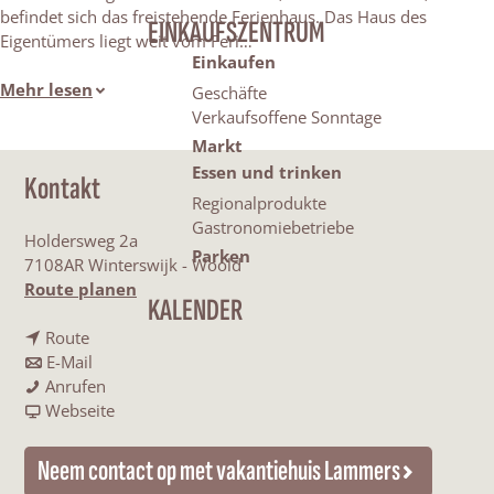
befindet sich das freistehende Ferienhaus. Das Haus des
EINKAUFSZENTRUM
Eigentümers liegt weit vom Feri…
Einkaufen
Mehr lesen
Geschäfte
Verkaufsoffene Sonntage
Markt
Essen und trinken
Kontakt
Regionalprodukte
Gastronomiebetriebe
Holdersweg 2a
Parken
7108AR Winterswijk - Woold
b
Route planen
KALENDER
i
b
s
Route
i
b
F
E-Mail
s
i
F
e
Anrufen
F
s
e
a
r
Webseite
e
F
r
b
i
r
e
i
F
e
Neem contact op met vakantiehuis Lammers
i
r
e
e
n