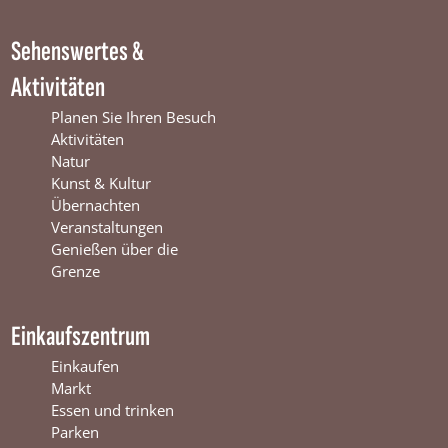
W
i
m
i
n
W
Sehenswertes &
n
t
i
t
e
n
Aktivitäten
e
r
t
r
s
e
Planen Sie Ihren Besuch
s
w
r
Aktivitäten
w
i
s
Natur
i
j
w
Kunst & Kultur
j
k
i
Übernachten
k
j
Veranstaltungen
k
Genießen über die
Grenze
Einkaufszentrum
Einkaufen
Markt
Essen und trinken
Parken