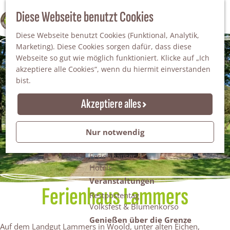
Da staunt man!
S
Diese Webseite benutzt Cookies
100% WINTERSWIJK
Freiheitsbäume
u
M
Natur
Diese Webseite benutzt Cookies (Funktional, Analytik,
c
e
Marketing). Diese Cookies sorgen dafür, dass diese
h
n
Naturgebiete
Webseite so gut wie möglich funktioniert. Klicke auf „Ich
e
ü
Nationaler Landschaftspark Winterswijk
akzeptiere alle Cookies“, wenn du hiermit einverstanden
n
Der Steingrube
bist.
Erholungssee Hilgelo
Gärten & Parks
Akzeptiere alles
Übernachten
Campingplätze & Ferienparks
Nur notwendig
Gruppenunterkünfte
Bed & Breakfasts
Ferienhäuser
Hotels
Veranstaltungen
Ferienhaus Lammers
Restpostentag
Volksfest & Blumenkorso
Genießen über die Grenze
Auf dem Landgut Lammers in Woold, unter alten Eichen,