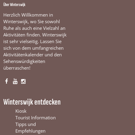
Über Winterswijk
Herzlich Willkommen in
Winterswijk, wo Sie sowohl
Ruhe als auch eine Vielzahl an
Aktivitäten finden. Winterswijk
ist sehr vielseitig. Lassen Sie
sich von dem umfangreichen
Aktivitätenkalender und den
Sehenswürdigkeiten
überraschen!
F
Y
I
a
o
n
c
u
s
Winterswijk entdecken
e
T
t
b
u
a
Kiosk
o
b
g
Tourist Information
o
e
r
Tipps und
k
W
a
Empfehlungen