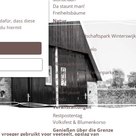
Da staunt man!
S
Freiheitsbäume
u
M
Natur
 dafür, dass diese
c
e
 du hiermit
h
n
Naturgebiete
e
ü
Nationaler Landschaftspark Winterswijk
n
Der Steingrube
Erholungssee Hilgelo
Gärten & Parks
Übernachten
Campingplätze & Ferienparks
Gruppenunterkünfte
Bed & Breakfasts
Ferienhäuser
Hotels
Veranstaltungen
Restpostentag
Volksfest & Blumenkorso
Genießen über die Grenze
roeger gebruikt voor veeteelt, opslag van