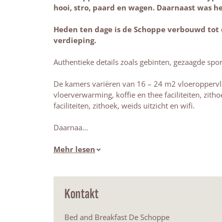
hooi, stro, paard en wagen. Daarnaast was 
Heden ten dage is de Schoppe verbouwd tot 
verdieping.
Authentieke details zoals gebinten, gezaagde spo
De kamers variëren van 16 – 24 m2 vloeroppervla
vloerverwarming, koffie en thee faciliteiten, zith
faciliteiten, zithoek, weids uitzicht en wifi.
Daarnaa…
Mehr lesen
Kontakt
Bed and Breakfast De Schoppe