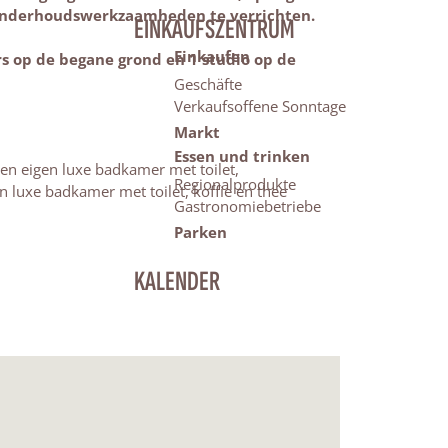
n onderhoudswerkzaamheden te verrichten.
EINKAUFSZENTRUM
Einkaufen
s op de begane grond en 1 studio op de
Geschäfte
Verkaufsoffene Sonntage
Markt
Essen und trinken
en eigen luxe badkamer met toilet,
Regionalprodukte
en luxe badkamer met toilet, koffie en thee
Gastronomiebetriebe
Parken
KALENDER