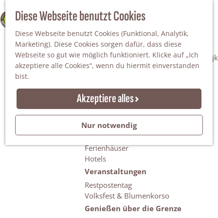
Da staunt man!
S
Diese Webseite benutzt Cookies
100% WINTERSWIJK
Freiheitsbäume
u
M
Natur
Diese Webseite benutzt Cookies (Funktional, Analytik,
c
e
Marketing). Diese Cookies sorgen dafür, dass diese
h
n
Naturgebiete
Webseite so gut wie möglich funktioniert. Klicke auf „Ich
e
ü
Nationaler Landschaftspark Winterswijk
akzeptiere alle Cookies“, wenn du hiermit einverstanden
n
Der Steingrube
bist.
Erholungssee Hilgelo
Gärten & Parks
Akzeptiere alles
Übernachten
Campingplätze & Ferienparks
Nur notwendig
Gruppenunterkünfte
Bed & Breakfasts
Ferienhäuser
Hotels
Veranstaltungen
Restpostentag
Volksfest & Blumenkorso
Genießen über die Grenze