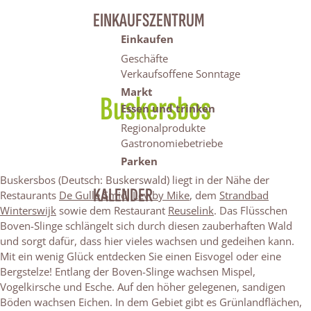
EINKAUFSZENTRUM
Einkaufen
Geschäfte
Verkaufsoffene Sonntage
Markt
Buskersbos
Essen und trinken
Regionalprodukte
Gastronomiebetriebe
Parken
Buskersbos (Deutsch: Buskerswald) liegt in der Nähe der
KALENDER
Restaurants
De Gulle Smid
,
Lev by Mike
, dem
Strandbad
Winterswijk
sowie dem Restaurant
Reuselink
. Das Flüsschen
Boven-Slinge schlängelt sich durch diesen zauberhaften Wald
und sorgt dafür, dass hier vieles wachsen und gedeihen kann.
Mit ein wenig Glück entdecken Sie einen Eisvogel oder eine
Bergstelze! Entlang der Boven-Slinge wachsen Mispel,
Vogelkirsche und Esche. Auf den höher gelegenen, sandigen
Böden wachsen Eichen. In dem Gebiet gibt es Grünlandflächen,