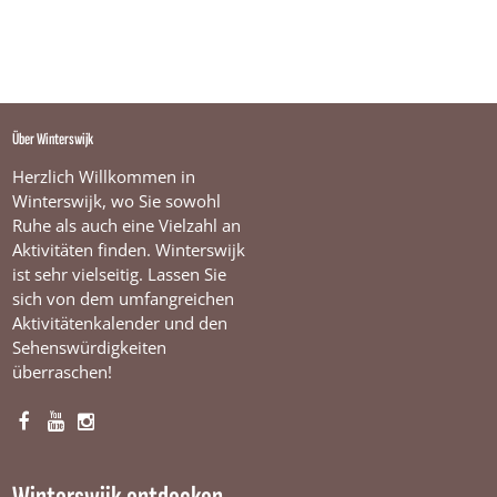
Über Winterswijk
Herzlich Willkommen in
Winterswijk, wo Sie sowohl
Ruhe als auch eine Vielzahl an
Aktivitäten finden. Winterswijk
ist sehr vielseitig. Lassen Sie
sich von dem umfangreichen
Aktivitätenkalender und den
Sehenswürdigkeiten
überraschen!
F
Y
I
a
o
n
c
u
s