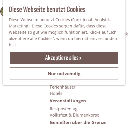
Da staunt man!
S
Diese Webseite benutzt Cookies
100% WINTERSWIJK
Freiheitsbäume
u
M
Natur
Diese Webseite benutzt Cookies (Funktional, Analytik,
c
e
Marketing). Diese Cookies sorgen dafür, dass diese
h
n
Naturgebiete
Webseite so gut wie möglich funktioniert. Klicke auf „Ich
e
ü
Nationaler Landschaftspark Winterswijk
akzeptiere alle Cookies“, wenn du hiermit einverstanden
n
Der Steingrube
bist.
Erholungssee Hilgelo
Gärten & Parks
Akzeptiere alles
Übernachten
Campingplätze & Ferienparks
Nur notwendig
Gruppenunterkünfte
Bed & Breakfasts
Ferienhäuser
Hotels
Veranstaltungen
Restpostentag
Volksfest & Blumenkorso
Genießen über die Grenze