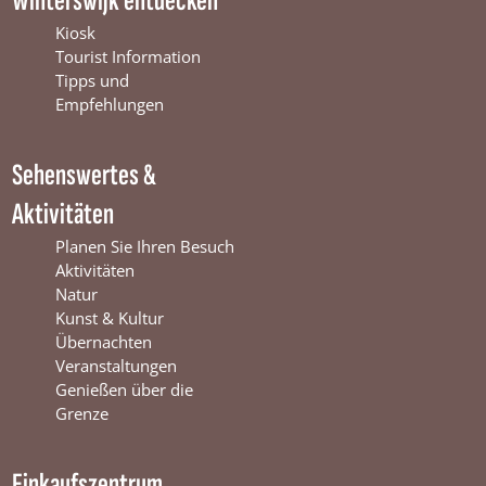
Winterswijk entdecken
e
T
t
b
u
a
Kiosk
o
b
g
Tourist Information
o
e
r
Tipps und
k
W
a
Empfehlungen
W
i
m
i
n
W
Sehenswertes &
n
t
i
t
e
n
Aktivitäten
e
r
t
r
s
e
Planen Sie Ihren Besuch
s
w
r
Aktivitäten
w
i
s
Natur
i
j
w
Kunst & Kultur
j
k
i
Übernachten
k
j
Veranstaltungen
k
Genießen über die
Grenze
Einkaufszentrum