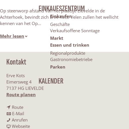
EINKAUFSZENTRUM
Op steenworp afstand van het plaatsje Lievelde in de
Einkaufen
Achterhoek, bevindt zich Erve Kots. Velen zullen het wellicht
kennen van het Op…
Geschäfte
Verkaufsoffene Sonntage
Mehr lesen
Markt
Essen und trinken
Regionalprodukte
Gastronomiebetriebe
Kontakt
Parken
Erve Kots
KALENDER
Eimersweg 4
7137 HG LIEVELDE
b
Route planen
i
b
s
Route
i
b
E
E-Mail
s
i
E
r
Anrufen
E
s
r
a
v
Webseite