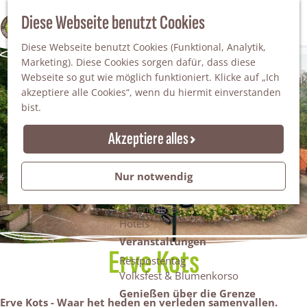
Da staunt man!
S
Diese Webseite benutzt Cookies
100% WINTERSWIJK
Freiheitsbäume
u
M
Natur
Diese Webseite benutzt Cookies (Funktional, Analytik,
c
e
Marketing). Diese Cookies sorgen dafür, dass diese
h
n
Naturgebiete
Webseite so gut wie möglich funktioniert. Klicke auf „Ich
e
ü
Nationaler Landschaftspark Winterswijk
akzeptiere alle Cookies“, wenn du hiermit einverstanden
n
Der Steingrube
bist.
Erholungssee Hilgelo
Gärten & Parks
Akzeptiere alles
Übernachten
Campingplätze & Ferienparks
Nur notwendig
Gruppenunterkünfte
Bed & Breakfasts
Ferienhäuser
Hotels
Veranstaltungen
Erve Kots
Restpostentag
Volksfest & Blumenkorso
Genießen über die Grenze
Erve Kots - Waar het heden en verleden samenvallen.