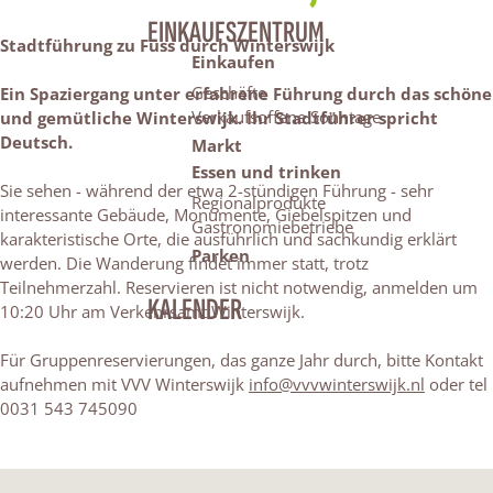
EINKAUFSZENTRUM
Stadtführung zu Fuss durch Winterswijk
Einkaufen
Geschäfte
Ein Spaziergang unter erfahrene Führung durch das schöne
Verkaufsoffene Sonntage
und gemütliche Winterswijk. Ihr Stadtführer spricht
Deutsch.
Markt
Essen und trinken
Sie sehen - während der etwa 2-stündigen Führung - sehr
Regionalprodukte
interessante Gebäude, Monumente, Giebelspitzen und
Gastronomiebetriebe
karakteristische Orte, die ausführlich und sachkundig erklärt
Parken
werden. Die Wanderung findet immer statt, trotz
Teilnehmerzahl. Reservieren ist nicht notwendig, anmelden um
KALENDER
10:20 Uhr am Verkehrsamt Winterswijk.
Für Gruppenreservierungen, das ganze Jahr durch, bitte Kontakt
aufnehmen mit VVV Winterswijk
info@vvvwinterswijk.nl
oder tel
0031 543 745090