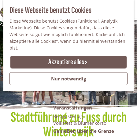
Da staunt man!
S
Diese Webseite benutzt Cookies
100% WINTERSWIJK
Freiheitsbäume
u
M
Natur
Diese Webseite benutzt Cookies (Funktional, Analytik,
c
e
Marketing). Diese Cookies sorgen dafür, dass diese
h
n
Naturgebiete
Webseite so gut wie möglich funktioniert. Klicke auf „Ich
e
ü
Nationaler Landschaftspark Winterswijk
akzeptiere alle Cookies“, wenn du hiermit einverstanden
n
Der Steingrube
bist.
Erholungssee Hilgelo
Gärten & Parks
Akzeptiere alles
Übernachten
Campingplätze & Ferienparks
Nur notwendig
Gruppenunterkünfte
Bed & Breakfasts
Ferienhäuser
Hotels
Veranstaltungen
Stadtführung zu Fuss durch
Restpostentag
Volksfest & Blumenkorso
Winterswijk
Genießen über die Grenze