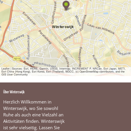
S
t
a
d
t
f
ü
h
r
u
n
g
z
u
Leaflet
|
Sources: Esri, HERE, Garmin, USGS, Intermap, INCREMENT P, NRCan, Esri Japan, METI,
Esri China (Hong Kong), Esri Korea, Esri (Thailand), NGCC, (c) OpenStreetMap contributors, and the
F
GIS User Community
u
s
s
Über Winterswijk
d
u
Herzlich Willkommen in
r
Winterswijk, wo Sie sowohl
c
Ruhe als auch eine Vielzahl an
h
Aktivitäten finden. Winterswijk
W
i
ist sehr vielseitig. Lassen Sie