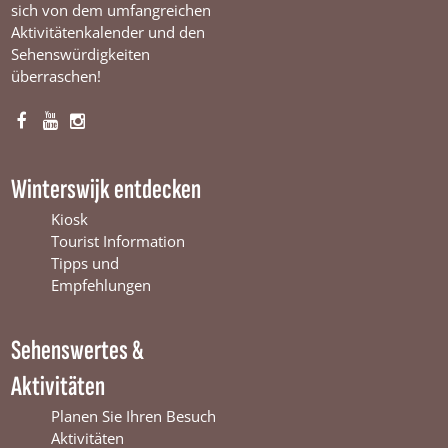
n
sich von dem umfangreichen
t
Aktivitätenkalender und den
e
Sehenswürdigkeiten
r
überraschen!
s
w
i
F
Y
I
j
k
a
o
n
c
u
s
Winterswijk entdecken
e
T
t
b
u
a
Kiosk
o
b
g
Tourist Information
o
e
r
Tipps und
k
W
a
Empfehlungen
W
i
m
i
n
W
Sehenswertes &
n
t
i
t
e
n
Aktivitäten
e
r
t
r
s
e
Planen Sie Ihren Besuch
s
w
r
Aktivitäten