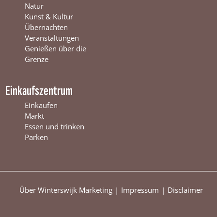
w
i
s
Natur
i
j
w
Kunst & Kultur
j
k
i
Übernachten
k
j
Veranstaltungen
k
Genießen über die
Grenze
Einkaufszentrum
Einkaufen
Markt
Essen und trinken
Parken
Über Winterswijk Marketing
Impressum
Disclaimer