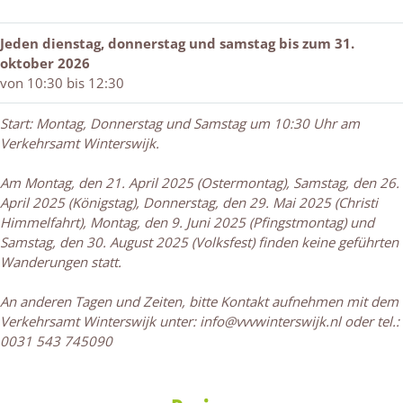
u
r
n
h
g
n
u
g
r
z
Jeden dienstag, donnerstag und samstag bis zum 31.
g
n
z
u
u
oktober 2026
z
g
u
n
F
von 10:30 bis 12:30
u
z
F
g
u
F
u
u
z
s
Start: Montag, Donnerstag und Samstag um 10:30 Uhr am
u
F
s
u
s
Verkehrsamt Winterswijk.
s
u
s
F
d
s
s
d
u
u
Am Montag, den 21. April 2025 (Ostermontag), Samstag, den 26.
d
s
u
s
r
April 2025 (Königstag), Donnerstag, den 29. Mai 2025 (Christi
u
d
r
s
c
Himmelfahrt), Montag, den 9. Juni 2025 (Pfingstmontag) und
r
u
c
d
h
Samstag, den 30. August 2025 (Volksfest) finden keine geführten
c
r
h
u
W
Wanderungen statt.
h
c
W
r
i
W
h
i
c
n
An anderen Tagen und Zeiten, bitte Kontakt aufnehmen mit dem
i
W
n
h
t
Verkehrsamt Winterswijk unter: info@vvvwinterswijk.nl oder tel.:
n
i
t
W
e
0031 543 745090
t
n
e
i
r
e
t
r
n
s
r
e
s
t
w
s
r
w
e
i