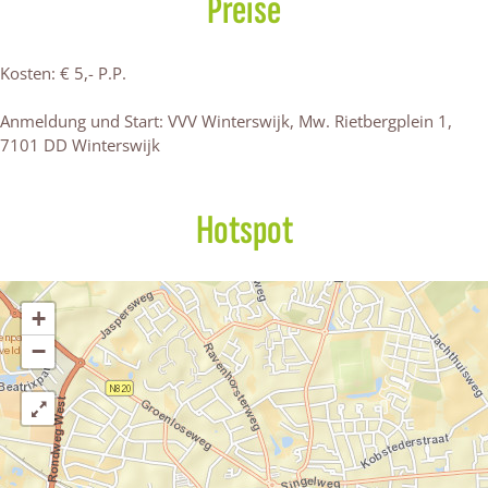
Preise
w
s
i
r
j
i
w
j
s
k
j
i
k
w
Kosten: € 5,- P.P.
k
j
i
k
j
Anmeldung und Start: VVV Winterswijk, Mw. Rietbergplein 1,
k
7101 DD Winterswijk
Hotspot
+
−