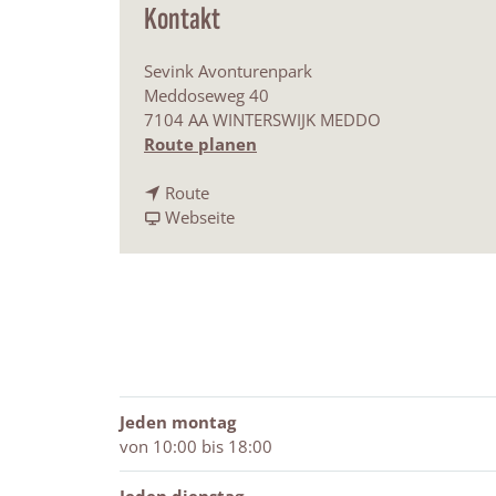
Kontakt
Sevink Avonturenpark
Meddoseweg 40
7104 AA WINTERSWIJK MEDDO
b
Route planen
i
b
s
Route
i
a
S
Webseite
s
b
e
S
S
v
e
e
i
v
v
n
i
i
k
n
n
A
k
k
v
A
A
o
Jeden montag
v
v
n
von 10:00 bis 18:00
o
o
t
n
n
u