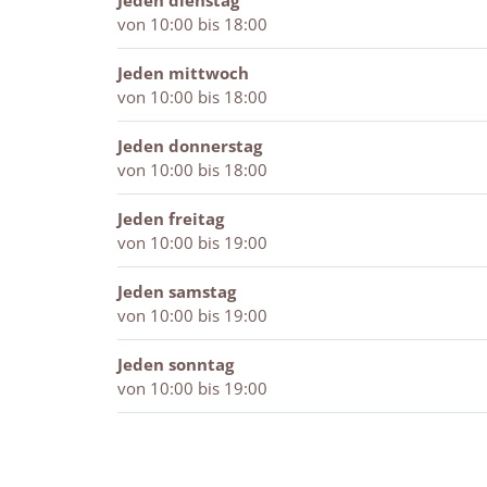
Jeden dienstag
t
t
r
von 10:00 bis 18:00
u
u
e
r
r
n
Jeden mittwoch
e
e
p
von 10:00 bis 18:00
n
n
a
p
p
r
Jeden donnerstag
a
a
k
von 10:00 bis 18:00
r
r
k
k
Jeden freitag
von 10:00 bis 19:00
Jeden samstag
von 10:00 bis 19:00
Jeden sonntag
von 10:00 bis 19:00