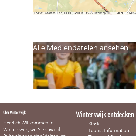
Leaflet
|
Sources: Esri, HERE, Garmin, USGS, Intermap, INCREMENT P, NRCan, E
Alle Mediendateien ansehen
Über Winterswijk
Winterswijk entdecken
Herzlich Willkommen in
Kiosk
Winterswijk, wo Sie sowohl
Tourist Information