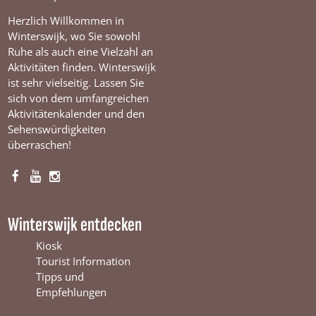
Herzlich Willkommen in
Winterswijk, wo Sie sowohl
Ruhe als auch eine Vielzahl an
Aktivitäten finden. Winterswijk
ist sehr vielseitig. Lassen Sie
sich von dem umfangreichen
Aktivitätenkalender und den
Sehenswürdigkeiten
überraschen!
F
Y
I
a
o
n
c
u
s
Winterswijk entdecken
e
T
t
b
u
a
Kiosk
o
b
g
Tourist Information
o
e
r
Tipps und
k
W
a
Empfehlungen
W
i
m