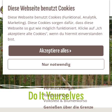
Da staunt man!
S
Diese Webseite benutzt Cookies
100% WINTERSWIJK
Freiheitsbäume
u
M
Natur
Diese Webseite benutzt Cookies (Funktional, Analytik,
c
e
Marketing). Diese Cookies sorgen dafür, dass diese
h
n
Naturgebiete
Webseite so gut wie möglich funktioniert. Klicke auf „Ich
e
ü
Nationaler Landschaftspark Winterswijk
akzeptiere alle Cookies“, wenn du hiermit einverstanden
n
Der Steingrube
bist.
Erholungssee Hilgelo
Gärten & Parks
Akzeptiere alles
Übernachten
Campingplätze & Ferienparks
Nur notwendig
Gruppenunterkünfte
Bed & Breakfasts
Ferienhäuser
Hotels
Veranstaltungen
Do It Yourselves
Restpostentag
Volksfest & Blumenkorso
Genießen über die Grenze