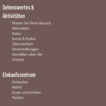
i
n
W
Sehenswertes &
n
t
i
t
e
n
Aktivitäten
e
r
t
r
s
e
Planen Sie Ihren Besuch
s
w
r
Aktivitäten
w
i
s
Natur
i
j
w
Kunst & Kultur
j
k
i
Übernachten
k
j
Veranstaltungen
k
Genießen über die
Grenze
Einkaufszentrum
Einkaufen
Markt
Essen und trinken
Parken