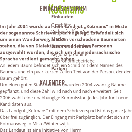
Kotmans
EINKAUFSZENTRUM
Einkaufen
Geschäfte
Im Jahr 2004 wurde auf dem Landgut „Kotmans” in Miste
Verkaufsoffene Sonntage
der sogenannte Schrieverspad angelegt. Es handelt sich
Markt
um einen Wanderweg, an dem verschiedene Baumarten
stehen, die von Dialektautoren oder von Personen
Essen und trinken
ausgewählt wurden, die sich um die niedersächsische
Regionalprodukte
Sprache verdient gemacht haben.
Gastronomiebetriebe
An jedem Baum befindet sich ein Schild mit dem Namen des
Parken
Baumes und ein paar kurzen Zeilen Text von der Person, der der
Baum gehört.
KALENDER
Um einen guten Start zu haben, wurden 2004 zwanzig Bäume
gepflanzt, und diese Zahl wird nach und nach erweitert. Seit
2006 wählt eine unabhängige Kommission jedes Jahr fünf neue
Kandidaten aus.
Das Landgut „Kotmans” mit dem Schrieverspad ist das ganze Jahr
über frei zugänglich. Der Eingang mit Parkplatz befindet sich am
Kotmansweg in Miste/Winterswijk.
Das Landgut ist eine Initiative von Herrn