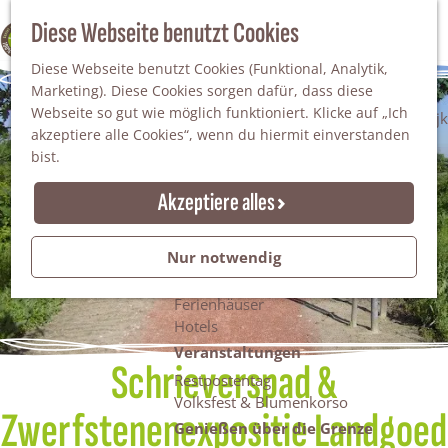
Da staunt man!
S
Diese Webseite benutzt Cookies
100% WINTERSWIJK
Freiheitsbäume
u
M
Natur
Diese Webseite benutzt Cookies (Funktional, Analytik,
c
e
Marketing). Diese Cookies sorgen dafür, dass diese
h
n
Naturgebiete
Webseite so gut wie möglich funktioniert. Klicke auf „Ich
e
ü
Nationaler Landschaftspark Winterswijk
akzeptiere alle Cookies“, wenn du hiermit einverstanden
n
Der Steingrube
bist.
Erholungssee Hilgelo
Gärten & Parks
Akzeptiere alles
Übernachten
Campingplätze & Ferienparks
Nur notwendig
Gruppenunterkünfte
Bed & Breakfasts
Ferienhäuser
Hotels
Veranstaltungen
Schrieverspad &
Restpostentag
Volksfest & Blumenkorso
Zwerfstenenexpositie Landgoed
Genießen über die Grenze