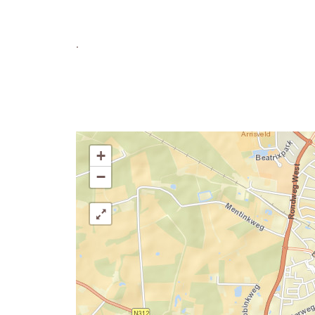
.
+
−