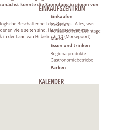
 zunächst konnte die Sammlung in einem von
EINKAUFSZENTRUM
Einkaufen
eologische Beschaffenheit des Bodens. Alles, was
Geschäfte
enen viele selten sind. Herr Jansen war der
Verkaufsoffene Sonntage
 in der Laan van Hilbelink 6-10 (Morsepoort)
Markt
Essen und trinken
Regionalprodukte
Gastronomiebetriebe
Parken
KALENDER