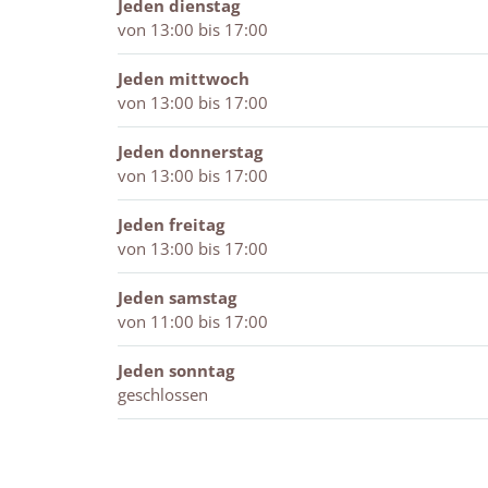
u
e
n
e
H
k
.
Jeden dienstag
m
u
H
n
.
e
I
von 13:00 bis 17:00
f
m
.
H
I
n
.
a
f
I
.
.
H
P
Jeden mittwoch
b
a
.
I
P
.
.
von 13:00 bis 17:00
r
b
P
.
.
I
i
r
.
P
.
Jeden donnerstag
e
i
.
P
von 13:00 bis 17:00
k
e
.
e
k
Jeden freitag
n
e
von 13:00 bis 17:00
H
n
.
H
Jeden samstag
I
.
von 11:00 bis 17:00
.
I
P
.
Jeden sonntag
.
P
geschlossen
.