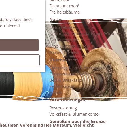
Da staunt man!
S
Freiheitsbäume
u
M
Natur
 dafür, dass diese
c
e
 du hiermit
h
n
Naturgebiete
e
ü
Nationaler Landschaftspark Winterswijk
n
Der Steingrube
Erholungssee Hilgelo
Gärten & Parks
Übernachten
Campingplätze & Ferienparks
Gruppenunterkünfte
Bed & Breakfasts
Ferienhäuser
Hotels
Veranstaltungen
Restpostentag
Volksfest & Blumenkorso
Genießen über die Grenze
eutigen Vereniging Het Museum, vielleicht