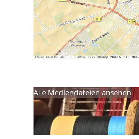
Leaflet
|
Sources: Esri, HERE, Garmin, USGS, Intermap, INCREMENT P, NRCan, E
Alle Mediendateien ansehen