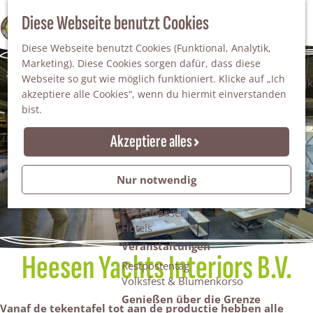
Da staunt man!
S
Diese Webseite benutzt Cookies
100% WINTERSWIJK
Freiheitsbäume
u
M
Natur
Diese Webseite benutzt Cookies (Funktional, Analytik,
c
e
Marketing). Diese Cookies sorgen dafür, dass diese
h
n
Naturgebiete
Webseite so gut wie möglich funktioniert. Klicke auf „Ich
e
ü
Nationaler Landschaftspark Winterswijk
akzeptiere alle Cookies“, wenn du hiermit einverstanden
n
Der Steingrube
bist.
Erholungssee Hilgelo
Gärten & Parks
Akzeptiere alles
Übernachten
Campingplätze & Ferienparks
Nur notwendig
Gruppenunterkünfte
Bed & Breakfasts
Ferienhäuser
Hotels
Veranstaltungen
Heesen Yachts Interiors B.V.
Restpostentag
Volksfest & Blumenkorso
Genießen über die Grenze
Vanaf de tekentafel tot aan de productie hebben alle