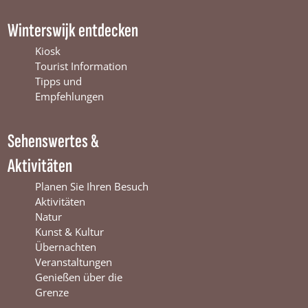
a
o
n
c
u
s
Winterswijk entdecken
e
T
t
b
u
a
Kiosk
o
b
g
Tourist Information
o
e
r
Tipps und
k
W
a
Empfehlungen
W
i
m
i
n
W
Sehenswertes &
n
t
i
t
e
n
Aktivitäten
e
r
t
r
s
e
Planen Sie Ihren Besuch
s
w
r
Aktivitäten
w
i
s
Natur
i
j
w
Kunst & Kultur
j
k
i
Übernachten
k
j
Veranstaltungen
k
Genießen über die
Grenze