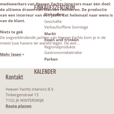
medewerkers van Heesen Yachts Interiors maar één doel:
EINKAUFSZENTRUM
de ultieme droom van klanten realiseren. De productie
Einkaufen
van een interieur van een jacht dat helemaal naar wens is
van de klant.
Geschäfte
Verkaufsoffene Sonntage
Niets te gek
Markt
De oogverblindende jachten van Heesen Yachts kom je in de
Essen und trinken
meest luxe havens ter wereld tegen. De wer…
Regionalprodukte
Gastronomiebetriebe
Mehr lesen
Parken
KALENDER
Kontakt
Heesen Yachts Interiors B.V.
Tinbergenstraat 15
7102 JK WINTERSWIJK
b
Route planen
i